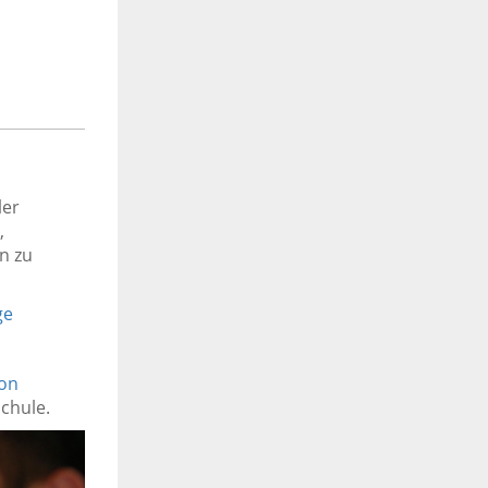
ler
,
n zu
ge
on
chule.