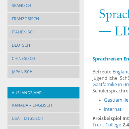
SPANISCH
FRANZÖSISCH
ITALIENISCH
DEUTSCH
Sprachreisen En
CHINESISCH
Betreute
England
JAPANISCH
Jugendliche, Sch
Gastfamilie in B
Schülersprachre
AUSLANDSJAHR
Gastfamilie
KANADA – ENGLISCH
Internat
Preisbeispiel In
USA – ENGLISCH
Trent College
2.4