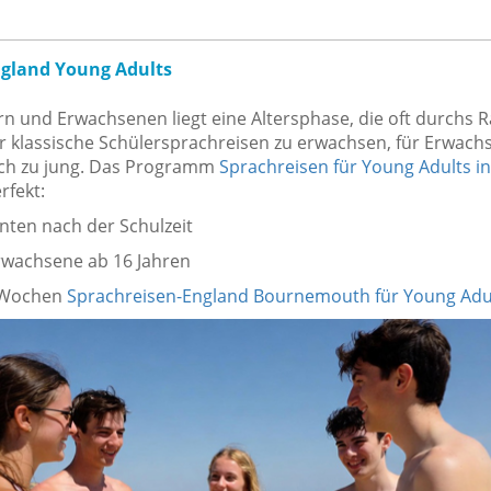
ngland Young Adults
n und Erwachsenen liegt eine Altersphase, die oft durchs Ras
r klassische Schülersprachreisen zu erwachsen, für Erwach
ch zu jung. Das Programm
Sprachreisen für Young Adults in
rfekt:
enten nach der Schulzeit
rwachsene ab 16 Jahren
Wochen
Sprachreisen-England Bournemouth für Young Adu