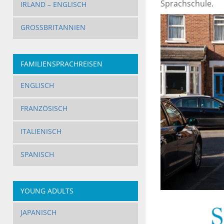
Sprachschule.
IRLAND – ENGLISCH
GROSSBRITANNIEN
FAMILIENSPRACHREISEN
ENGLISCH
FRANZÖSISCH
ITALIENISCH
SPANISCH
YOUNG ADULTS
JAPANISCH