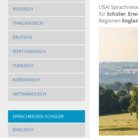
LISA! Sprachreis
RUSSISCH
für
Schüler
,
Erw
Regionen
Engla
THAILÄNDISCH
DEUTSCH
PORTUGIESISCH
TÜRKISCH
KOREANISCH
VIETNAMESISCH
SPRACHREISEN SCHÜLER
ENGLISCH