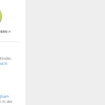
Kinder,
nd in
ngham
h in der