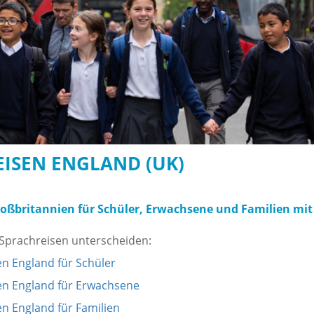
ISEN ENGLAND (UK)
roßbritannien für
Schüler
,
Erwachsene
und
Familien mit
Sprachreisen unterscheiden:
n England für Schüler
en England für Erwachsene
n England für Familien