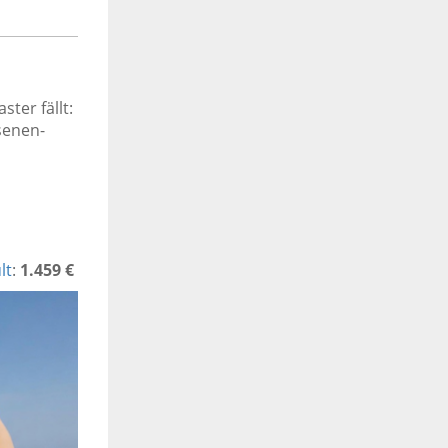
ter fällt:
senen-
lt
:
1.459 €