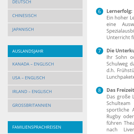
DEUTSCH
Lernerfolg:
CHINESISCH
Ein hoher L
eine Ausw
JAPANISCH
Spezialausb
Unterricht f
Die Unterku
AUSLANDSJAHR
Ihr Sohn o
Schulweg da
KANADA – ENGLISCH
d.h. Frühst
Lunchpaket
USA – ENGLISCH
Das Freize
IRLAND – ENGLISCH
Das große L
Schulteam 
GROSSBRITANNIEN
sportliche 
Rugby oder
führen Thea
FAMILIENSPRACHREISEN
nach Live