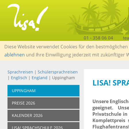
01 - 358 06 04
te
Diese Website verwendet Cookies für den bestmöglichen S
ablehnen
und Ihre Einwilligung jederzeit mit zukünftiger
Sprachreisen
|
Schülersprachreisen
|
Englisch
|
England
| Uppingham
LISA! SP
UPPINGHAM
Unsere Englisch
PREISE 2026
geeignet. Uns
Privatschule i
KALENDER 2026
Komplettpreis 
Flughafentr
LISA! SPRACHSCHULE 2026