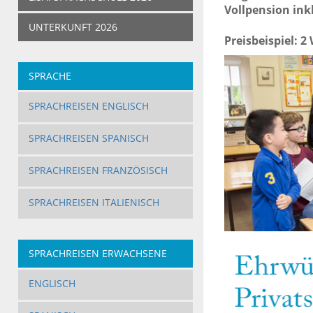
Vollpension ink
UNTERKUNFT 2026
Preisbeispiel:
2
SPRACHE
SPRACHREISEN ENGLISCH
SPRACHREISEN SPANISCH
SPRACHREISEN FRANZÖSISCH
SPRACHREISEN ITALIENISCH
SPRACHREISEN ERWACHSENE
ENGLISCH