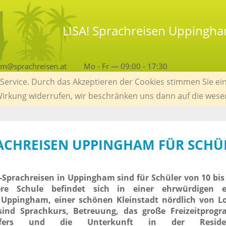
LISA! Sprachreisen Uppingha
am@sprachreisen.at
Mo - Fr — 09:00 - 17:30
ervice. Durch das Akzeptieren der Cookies stimmen Sie ein
 Wirkung widerrufen, wir beschränken uns dann auf die wese
RACHREISEN UPPINGHAM FÜR SCHÜ
-Sprachreisen in Uppingham sind für Schüler von 10 bis
ere Schule befindet sich in einer ehrwürdigen e
n Uppingham, einer schönen Kleinstadt nördlich von L
sind Sprachkurs, Betreuung, das große Freizeitprogr
ansfers und die Unterkunft in der Resid