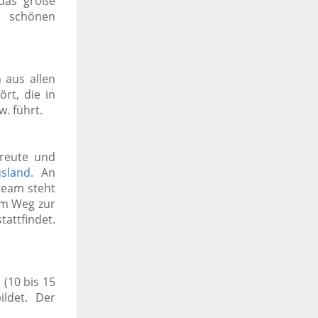
 das große
 schönen
 aus allen
rt, die in
w. führt.
etreute und
sland
. An
team steht
dem Weg zur
tattfindet.
(10 bis 15
ildet. Der