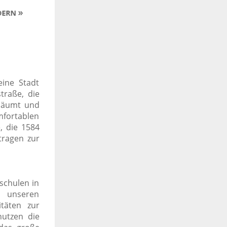
eine Stadt
traße, die
esäumt und
mfortablen
, die 1584
tragen zur
schulen in
 unseren
itäten zur
utzen die