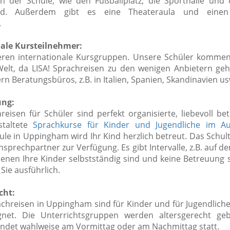
n der Schule, wie den Fußballplatz, die Sporthalle und
d. Außerdem gibt es eine Theateraula und einen
.
ale Kursteilnehmer:
eren internationale Kursgruppen. Unsere Schüler kommen
Welt, da LISA! Sprachreisen zu den wenigen Anbietern gehö
rn Beratungsbüros, z.B. in Italien, Spanien, Skandinavien us
ung:
hreisen für Schüler sind perfekt organisierte, liebevoll b
taltete
Sprachkurse für Kinder und Jugendliche im Au
ule in Uppingham wird Ihr Kind herzlich betreut. Das Schul
nsprechpartner zur Verfügung.
Es gibt Intervalle, z.B. auf 
denen Ihre Kinder selbstständig sind und keine Betreuung s
Sie ausführlich.
cht:
chreisen in Uppingham sind für Kinder und für Jugendliche 
gnet. Die Unterrichtsgruppen werden altersgerecht geb
findet wahlweise am Vormittag oder am Nachmittag statt.