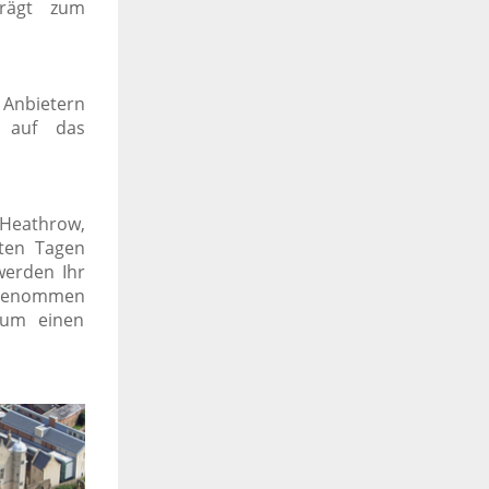
trägt zum
 Anbietern
d auf das
 Heathrow,
gten Tagen
werden Ihr
g genommen
 um einen