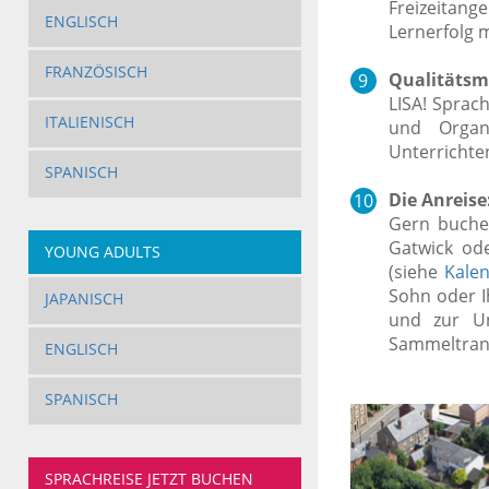
Freizeitan
ENGLISCH
Lernerfolg 
FRANZÖSISCH
Qualitätsm
LISA! Sprac
ITALIENISCH
und Organi
Unterrichten
SPANISCH
Die Anreise
Gern buche
Gatwick ode
YOUNG ADULTS
(siehe
Kale
Sohn oder 
JAPANISCH
und zur Un
Sammeltrans
ENGLISCH
SPANISCH
SPRACHREISE JETZT BUCHEN