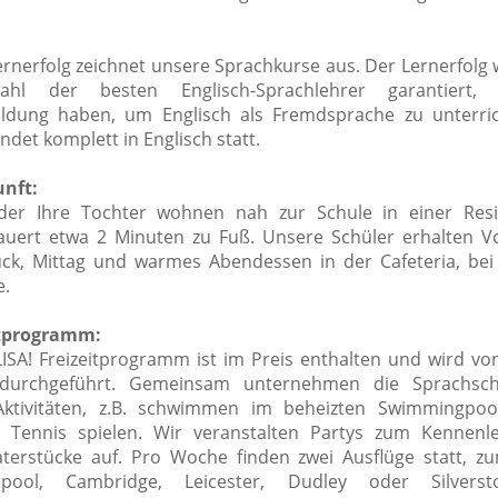
ernerfolg zeichnet unsere Sprachkurse aus.
Der Lernerfolg 
ahl der besten Englisch-Sprachlehrer garantiert,
ildung haben, um Englisch als Fremdsprache zu unterri
indet komplett in Englisch statt.
nft:
der Ihre Tochter wohnen nah zur Schule in einer Resi
uert etwa 2 Minuten zu Fuß. Unsere Schüler erhalten Vo
ück, Mittag und warmes Abendessen in der Cafeteria, bei
e.
itprogramm:
ISA! Freizeitprogramm ist im Preis enthalten und wird v
durchgeführt.
Gemeinsam unternehmen die Sprachschü
Aktivitäten, z.B. schwimmen im beheizten Swimmingpool
 Tennis spielen. Wir veranstalten Partys zum Kennenl
terstücke auf. Pro Woche finden zwei Ausflüge statt, zu
rpool, Cambridge, Leicester, Dudley oder Silver