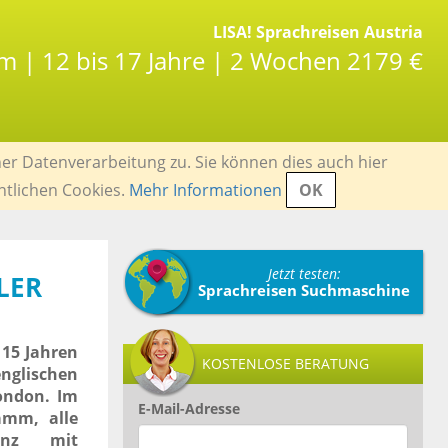
LISA! Sprachreisen Austria
m | 12 bis 17 Jahre | 2 Wochen 2179 €
er Datenverarbeitung zu. Sie können dies auch hier
ntlichen Cookies.
Mehr Informationen
OK
Jetzt testen:
LER
Sprachreisen Suchmaschine
 15 Jahren
KOSTENLOSE BERATUNG
nglischen
ondon. Im
E-Mail-Adresse
amm, alle
enz mit