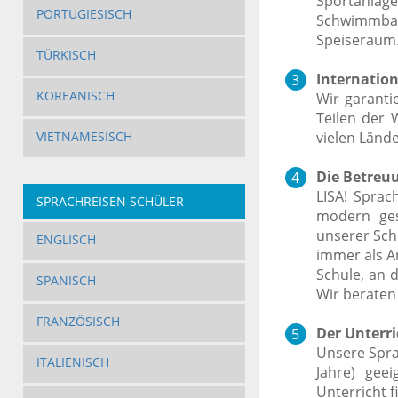
Sportanlage
PORTUGIESISCH
Schwimmba
Speiseraum
TÜRKISCH
Internation
KOREANISCH
Wir garanti
Teilen der 
vielen Lände
VIETNAMESISCH
Die Betreu
LISA! Sprac
SPRACHREISEN SCHÜLER
modern ges
unserer Sch
ENGLISCH
immer als A
Schule, an 
SPANISCH
Wir beraten 
FRANZÖSISCH
Der Unterri
Unsere Spra
ITALIENISCH
Jahre) geei
Unterricht 