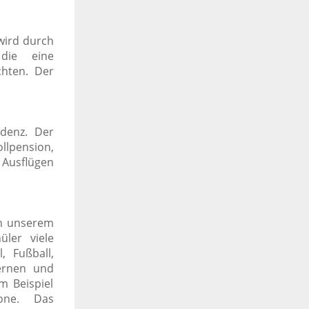
wird durch
 die eine
chten. Der
denz. Der
llpension,
 Ausflügen
on unserem
ler viele
, Fußball,
ernen und
m Beispiel
stone.
Das