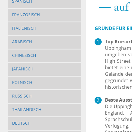
SPANISCH
FRANZÖSISCH
GRÜNDE FÜR EI
ITALIENISCH
Top Kursort
ARABISCH
Uppingham 
umgeben vo
CHINESISCH
High Street
bietet eine
JAPANISCH
Gelände der
gegründet 
POLNISCH
historische
RUSSISCH
Beste Auss
Die Uppingh
THAILÄNDISCH
England. 
Sprachschü
DEUTSCH
Verfügung.