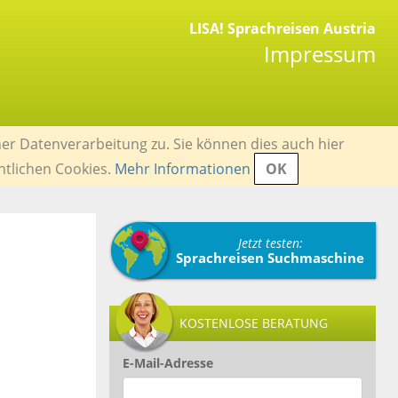
LISA! Sprachreisen Austria
Impressum
er Datenverarbeitung zu. Sie können dies auch hier
ntlichen Cookies.
Mehr Informationen
OK
Jetzt testen:
Sprachreisen Suchmaschine
KOSTENLOSE BERATUNG
E-Mail-Adresse