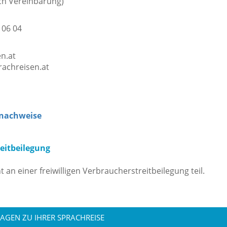
ch Vereinbarung)
 06 04
n.at
rachreisen.at
dnachweise
eitbeilegung
an einer freiwilligen Verbraucherstreitbeilegung teil.
RAGEN ZU IHRER SPRACHREISE