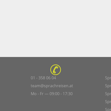
01 - 358 06 04
Sp
team@sprachreisen.at
Sp
Mo - Fr — 09:00 - 17:30
Spr
Sp
Sp