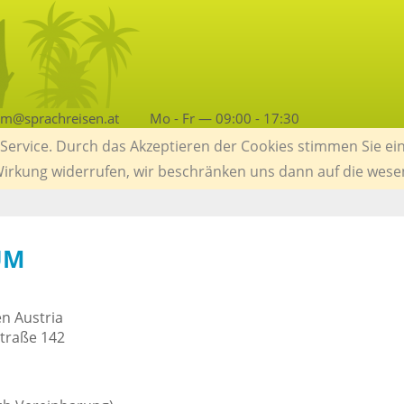
am@sprachreisen.at
Mo - Fr — 09:00 - 17:30
ervice. Durch das Akzeptieren der Cookies stimmen Sie ein
 Wirkung widerrufen, wir beschränken uns dann auf die wese
UM
en Austria
traße 142