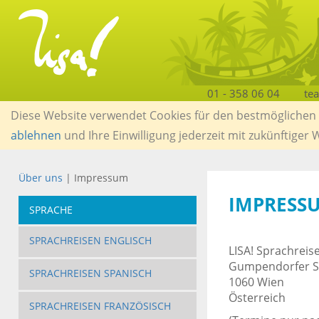
01 - 358 06 04
te
Diese Website verwendet Cookies für den bestmöglichen S
ablehnen
und Ihre Einwilligung jederzeit mit zukünftiger
Über uns
| Impressum
IMPRESS
SPRACHE
SPRACHREISEN ENGLISCH
LISA! Sprachreis
Gumpendorfer S
SPRACHREISEN SPANISCH
1060 Wien
Österreich
SPRACHREISEN FRANZÖSISCH