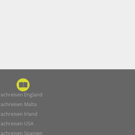
rachreisen England
rachreisen Malta
achreisen Irland
rachreisen USA
rachreisen Spanien