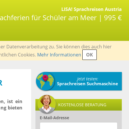
LISA! Sprachreisen Austria
rachferien für Schüler am Meer | 995 €
er Datenverarbeitung zu. Sie können dies auch hier
ntlichen Cookies.
Mehr Informationen
OK
Jetzt testen:
R
Sprachreisen Suchmaschine
n, ist ein
KOSTENLOSE BERATUNG
ung bieten
E-Mail-Adresse