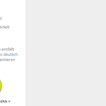
d
ckelt
entfällt
s deutlich
ientieren