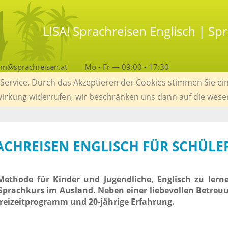
LISA! Sprachreisen Englisch | Sp
am@sprachreisen.at
Mo - Fr — 09:00 - 17:30
ervice. Durch das Akzeptieren der Cookies stimmen Sie ein
 Wirkung widerrufen, wir beschränken uns dann auf die wese
RACHREISEN ENGLISCH FÜR SCHÜLE
Methode für Kinder und Jugendliche, Englisch zu lerne
 Sprachkurs im Ausland. Neben einer liebevollen Betreu
Freizeitprogramm und 20-jährige Erfahrung.