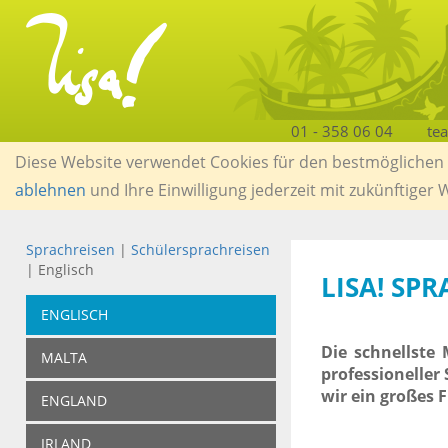
01 - 358 06 04
te
Diese Website verwendet Cookies für den bestmöglichen S
ablehnen
und Ihre Einwilligung jederzeit mit zukünftiger
Sprachreisen
|
Schülersprachreisen
| Englisch
LISA! SP
ENGLISCH
Die schnellste 
MALTA
professioneller
wir ein großes 
ENGLAND
IRLAND