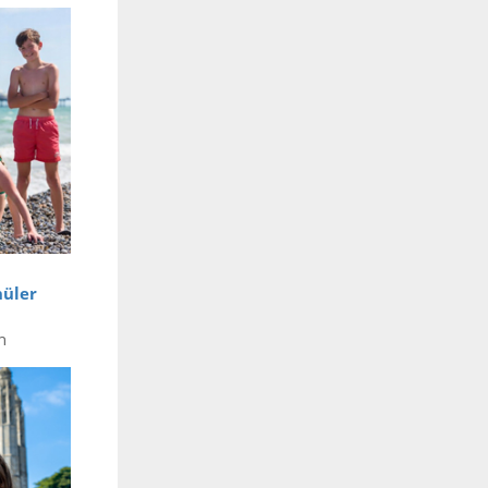
hüler
n