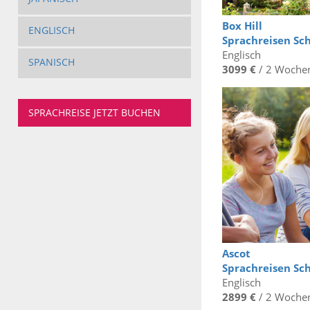
Box Hill
ENGLISCH
Sprachreisen Sc
Englisch
SPANISCH
3099 €
/ 2 Woche
SPRACHREISE JETZT BUCHEN
Ascot
Sprachreisen Sc
Englisch
2899 €
/ 2 Woche