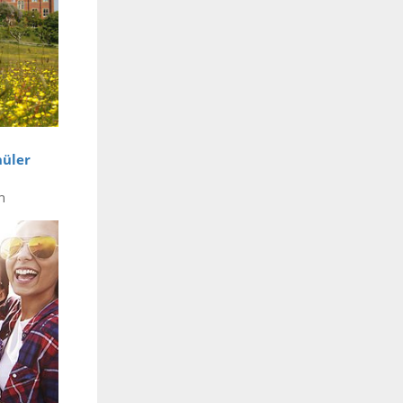
hüler
n