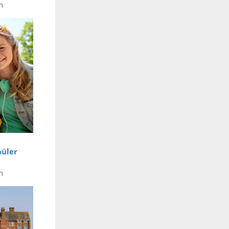
n
hüler
n