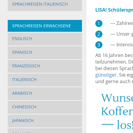
SPRACHREISEN ITALIENISCH
LISA! Schülersp
— Zahlreich
SPRACHREISEN ERWACHSENE
— Unser gr
ENGLISCH
— Intensive
SPANISCH
Ab 16 Jahren bes
teilzunehmen. D
FRANZÖSISCH
bei diesen Sprac
günstiger.
Sie ei
ITALIENISCH
und gerne auch m
ARABISCH
CHINESISCH
JAPANISCH