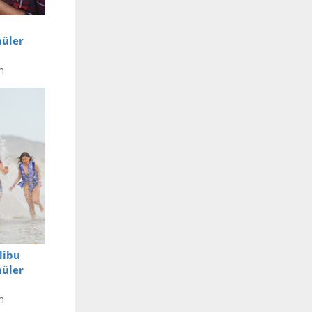
hüler
n
libu
hüler
n