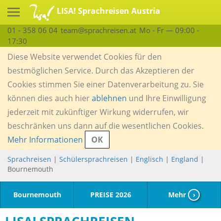
LISA! Sprachreisen Austria
01 - 358 06 04
team@sprachreisen.at
Mo - Fr — 09:00 -
17:30
Diese Website verwendet Cookies für den
bestmöglichen Service. Durch das Akzeptieren der
Cookies stimmen Sie einer Datenverarbeitung zu. Sie
können dies auch hier
ablehnen
und Ihre Einwilligung
jederzeit mit zukünftiger Wirkung widerrufen, wir
beschränken uns dann auf die wesentlichen Cookies.
Mehr Informationen
OK
Sprachreisen
|
Schülersprachreisen
|
Englisch
|
England
|
Bournemouth
Bournemouth
PREISE 2026
Mehr
›