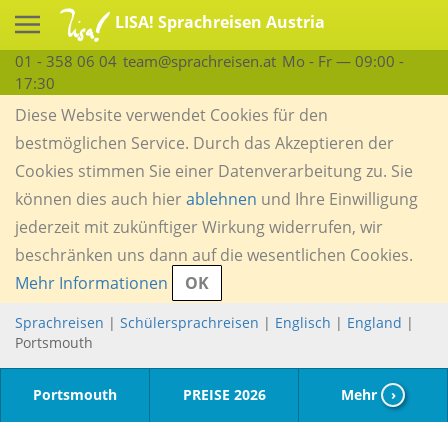
LISA! Sprachreisen Austria
01 - 358 06 04
team@sprachreisen.at
Mo - Fr — 09:00 -
17:30
Diese Website verwendet Cookies für den
bestmöglichen Service. Durch das Akzeptieren der
Cookies stimmen Sie einer Datenverarbeitung zu. Sie
können dies auch hier
ablehnen
und Ihre Einwilligung
jederzeit mit zukünftiger Wirkung widerrufen, wir
beschränken uns dann auf die wesentlichen Cookies.
Mehr Informationen
OK
Sprachreisen
|
Schülersprachreisen
|
Englisch
|
England
|
Portsmouth
Portsmouth
PREISE 2026
Mehr
›