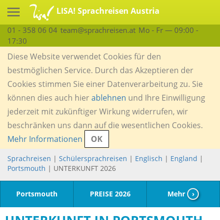
LISA! Sprachreisen Austria
01 - 358 06 04
team@sprachreisen.at
Mo - Fr — 09:00 -
17:30
Diese Website verwendet Cookies für den
bestmöglichen Service. Durch das Akzeptieren der
Cookies stimmen Sie einer Datenverarbeitung zu. Sie
können dies auch hier
ablehnen
und Ihre Einwilligung
jederzeit mit zukünftiger Wirkung widerrufen, wir
beschränken uns dann auf die wesentlichen Cookies.
Mehr Informationen
OK
Sprachreisen
|
Schülersprachreisen
|
Englisch
|
England
|
Portsmouth
| UNTERKUNFT 2026
Portsmouth
PREISE 2026
Mehr
›