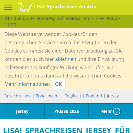
LISA! Sprachreisen Austria
01 - 358 06 04
team@sprachreisen.at
Mo - Fr — 09:00 -
17:30
Diese Website verwendet Cookies für den
bestmöglichen Service. Durch das Akzeptieren der
Cookies stimmen Sie einer Datenverarbeitung zu. Sie
können dies auch hier
ablehnen
und Ihre Einwilligung
jederzeit mit zukünftiger Wirkung widerrufen, wir
beschränken uns dann auf die wesentlichen Cookies.
Mehr Informationen
OK
Sprachreisen
|
Erwachsene
|
Englisch
|
England
| Jersey
Jersey
PREISE 2026
Mehr
›
LISA! SPRACHREISEN JERSEY FÜR