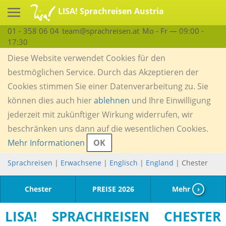
LISA! Sprachreisen Austria
01 - 358 06 04
team@sprachreisen.at
Mo - Fr — 09:00 -
17:30
Diese Website verwendet Cookies für den
bestmöglichen Service. Durch das Akzeptieren der
Cookies stimmen Sie einer Datenverarbeitung zu. Sie
können dies auch hier
ablehnen
und Ihre Einwilligung
jederzeit mit zukünftiger Wirkung widerrufen, wir
beschränken uns dann auf die wesentlichen Cookies.
Mehr Informationen
OK
Sprachreisen
|
Erwachsene
|
Englisch
|
England
| Chester
Chester
PREISE 2026
Mehr
›
LISA! SPRACHREISEN CHESTER