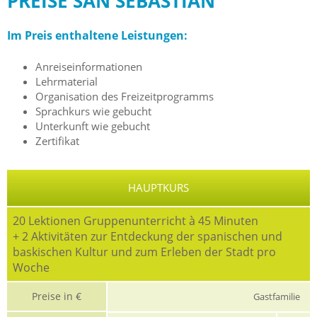
PREISE SAN SEBASTIAN
Im Preis enthaltene Leistungen:
Anreiseinformationen
Lehrmaterial
Organisation des Freizeitprogramms
Sprachkurs wie gebucht
Unterkunft wie gebucht
Zertifikat
HAUPTKURS
20 Lektionen Gruppenunterricht à 45 Minuten
+ 2 Aktivitäten zur Entdeckung der spanischen und
baskischen Kultur und zum Erleben der Stadt pro
Woche
Preise in €
Gastfamilie