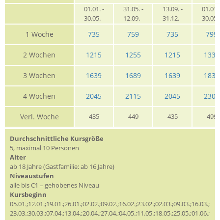
01.01. -
31.05. -
13.09. -
01.01. 
30.05.
12.09.
31.12.
30.05
1 Woche
735
759
735
799
2 Wochen
1215
1255
1215
1339
3 Wochen
1639
1689
1639
1839
4 Wochen
2045
2115
2045
2309
Verl. Woche
435
449
435
499
Durchschnittliche Kursgröße
5, maximal 10 Personen
Alter
ab 18 Jahre (Gastfamilie: ab 16 Jahre)
Niveaustufen
alle bis C1 – gehobenes Niveau
Kursbeginn
05.01.;12.01.;19.01.;26.01.;02.02.;09.02.;16.02.;23.02.;02.03.;09.03.;16.03.;
23.03.;30.03.;07.04.;13.04.;20.04.;27.04.;04.05.;11.05.;18.05.;25.05.;01.06.;