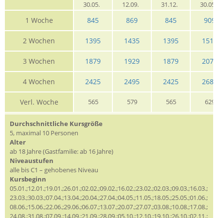
30.05.
12.09.
31.12.
30.05
1 Woche
845
869
845
909
2 Wochen
1395
1435
1395
1519
3 Wochen
1879
1929
1879
2079
4 Wochen
2425
2495
2425
2689
Verl. Woche
565
579
565
629
Durchschnittliche Kursgröße
5, maximal 10 Personen
Alter
ab 18 Jahre (Gastfamilie: ab 16 Jahre)
Niveaustufen
alle bis C1 – gehobenes Niveau
Kursbeginn
05.01.;12.01.;19.01.;26.01.;02.02.;09.02.;16.02.;23.02.;02.03.;09.03.;16.03.;
23.03.;30.03.;07.04.;13.04.;20.04.;27.04.;04.05.;11.05.;18.05.;25.05.;01.06.;
08.06.;15.06.;22.06.;29.06.;06.07.;13.07.;20.07.;27.07.;03.08.;10.08.;17.08.;
24.08.;31.08.;07.09.;14.09.;21.09.;28.09.;05.10.;12.10.;19.10.;26.10.;02.11.;