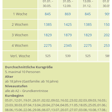
01.01. -
31.05. -
13.09. -
01.01. 
30.05.
12.09.
31.12.
30.05
1 Woche
845
869
845
909
2 Wochen
1385
1425
1385
1509
3 Wochen
1829
1879
1829
2029
4 Wochen
2275
2345
2275
2539
Verl. Woche
525
539
525
589
Durchschnittliche Kursgröße
5, maximal 10 Personen
Alter
ab 18 Jahre (Gastfamilie: ab 16 Jahre)
Niveaustufen
alle ab A2 – Grundkenntnisse
Kursbeginn
05.01.;12.01.;19.01.;26.01.;02.02.;09.02.;16.02.;23.02.;02.03.;09.03.;16.03.;
23.03.;30.03.;07.04.;13.04.;20.04.;27.04.;04.05.;11.05.;18.05.;25.05.;01.06.;
08.06.;15.06.;22.06.;29.06.;06.07.;13.07.;20.07.;27.07.;03.08.;10.08.;17.08.;