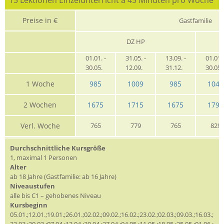
Preise in €
Gastfamilie
DZ HP
01.01. -
31.05. -
13.09. -
01.01. 
30.05.
12.09.
31.12.
30.05
1 Woche
985
1009
985
1049
2 Wochen
1675
1715
1675
1799
Verl. Woche
765
779
765
829
Durchschnittliche Kursgröße
1, maximal 1 Personen
Alter
ab 18 Jahre (Gastfamilie: ab 16 Jahre)
Niveaustufen
alle bis C1 – gehobenes Niveau
Kursbeginn
05.01.;12.01.;19.01.;26.01.;02.02.;09.02.;16.02.;23.02.;02.03.;09.03.;16.03.;
23.03.;30.03.;07.04.;13.04.;20.04.;27.04.;04.05.;11.05.;18.05.;25.05.;01.06.;