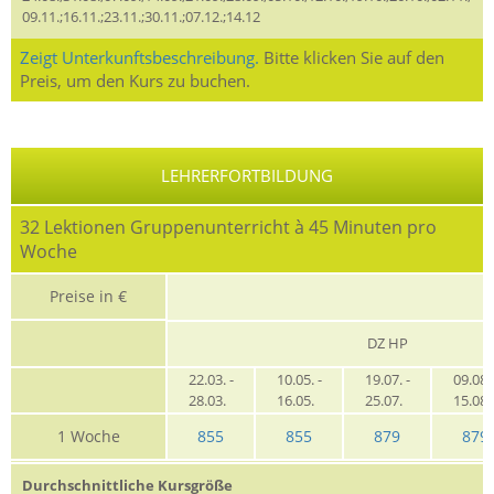
09.11.;16.11.;23.11.;30.11.;07.12.;14.12
Zeigt Unterkunftsbeschreibung.
Bitte klicken Sie auf den
Preis, um den Kurs zu buchen.
LEHRERFORTBILDUNG
32 Lektionen Gruppenunterricht à 45 Minuten pro
Woche
Preise in €
DZ HP
22.03. -
10.05. -
19.07. -
09.08. 
28.03.
16.05.
25.07.
15.08
1 Woche
855
855
879
879
Durchschnittliche Kursgröße