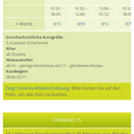
01.01. -
31.05. -
13.09. -
01.01. 
30.05.
12.09.
31.12.
30.05
1 Woche
815
839
815
879
Durchschnittliche Kursgröße
5, maximal 10 Personen
Alter
ab 55 Jahre
Niveaustufen
ab A1 – geringe Kenntnisse, bis C1 – gehobenes Niveau
Kursbeginn
08.06.;02.11
Zeigt Unterkunftsbeschreibung.
Bitte klicken Sie auf den
Preis, um den Kurs zu buchen.
STARKURS 15
15 Lektionen Einzelunterricht à 45 Minuten pro Woche