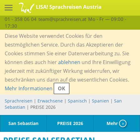
LISA! Sprachreisen Austria
01 - 358 06 04
team@sprachreisen.at
Mo - Fr — 09:00 -
17:30
Diese Website verwendet Cookies für den
bestmöglichen Service. Durch das Akzeptieren der
Cookies stimmen Sie einer Datenverarbeitung zu. Sie
können dies auch hier
ablehnen
und Ihre Einwilligung
jederzeit mit zukünftiger Wirkung widerrufen, wir
beschränken uns dann auf die wesentlichen Cookies.
Mehr Informationen
OK
Sprachreisen
|
Erwachsene
|
Spanisch
|
Spanien
|
San
Sebastian
| PREISE 2026
San Sebastian
PREISE 2026
Mehr
›