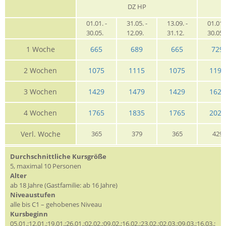
DZ HP
01.01. -
31.05. -
13.09. -
01.01. 
30.05.
12.09.
31.12.
30.05
1 Woche
665
689
665
729
2 Wochen
1075
1115
1075
1199
3 Wochen
1429
1479
1429
1629
4 Wochen
1765
1835
1765
2029
Verl. Woche
365
379
365
429
Durchschnittliche Kursgröße
5, maximal 10 Personen
Alter
ab 18 Jahre (Gastfamilie: ab 16 Jahre)
Niveaustufen
alle bis C1 – gehobenes Niveau
Kursbeginn
05.01.;12.01.;19.01.;26.01.;02.02.;09.02.;16.02.;23.02.;02.03.;09.03.;16.03.;