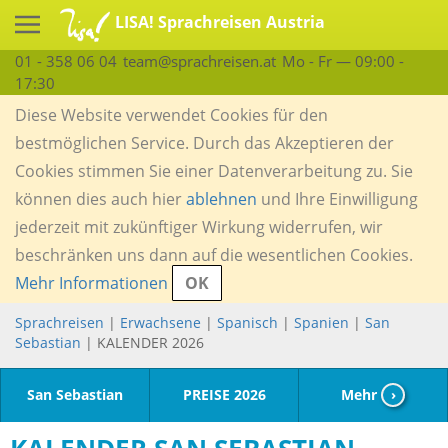
LISA! Sprachreisen Austria
01 - 358 06 04
team@sprachreisen.at
Mo - Fr — 09:00 -
17:30
Diese Website verwendet Cookies für den
bestmöglichen Service. Durch das Akzeptieren der
Cookies stimmen Sie einer Datenverarbeitung zu. Sie
können dies auch hier
ablehnen
und Ihre Einwilligung
jederzeit mit zukünftiger Wirkung widerrufen, wir
beschränken uns dann auf die wesentlichen Cookies.
Mehr Informationen
OK
Sprachreisen
|
Erwachsene
|
Spanisch
|
Spanien
|
San
Sebastian
| KALENDER 2026
San Sebastian
PREISE 2026
Mehr
›