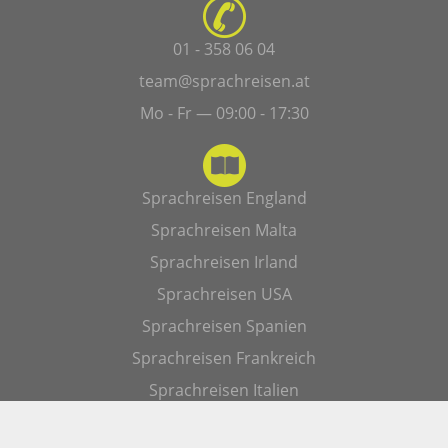
01 - 358 06 04
team@sprachreisen.at
Mo - Fr — 09:00 - 17:30
Sprachreisen England
Sprachreisen Malta
Sprachreisen Irland
Sprachreisen USA
Sprachreisen Spanien
Sprachreisen Frankreich
Sprachreisen Italien