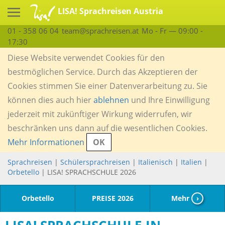
LISA! Sprachreisen Austria
01 - 358 06 04
team@sprachreisen.at
Mo - Fr — 09:00 -
17:30
Diese Website verwendet Cookies für den
bestmöglichen Service. Durch das Akzeptieren der
Cookies stimmen Sie einer Datenverarbeitung zu. Sie
können dies auch hier
ablehnen
und Ihre Einwilligung
jederzeit mit zukünftiger Wirkung widerrufen, wir
beschränken uns dann auf die wesentlichen Cookies.
Mehr Informationen
OK
Sprachreisen
|
Schülersprachreisen
|
Italienisch
|
Italien
|
Orbetello
| LISA! SPRACHSCHULE 2026
Orbetello
PREISE 2026
Mehr
›