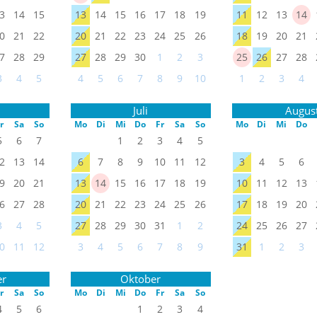
3
14
15
13
14
15
16
17
18
19
11
12
13
14
0
21
22
20
21
22
23
24
25
26
18
19
20
21
7
28
29
27
28
29
30
1
2
3
25
26
27
28
3
4
5
4
5
6
7
8
9
10
1
2
3
4
Juli
Augus
r
Sa
So
Mo
Di
Mi
Do
Fr
Sa
So
Mo
Di
Mi
Do
5
6
7
1
2
3
4
5
2
13
14
6
7
8
9
10
11
12
3
4
5
6
9
20
21
13
14
15
16
17
18
19
10
11
12
13
6
27
28
20
21
22
23
24
25
26
17
18
19
20
3
4
5
27
28
29
30
31
1
2
24
25
26
27
0
11
12
3
4
5
6
7
8
9
31
1
2
3
er
Oktober
r
Sa
So
Mo
Di
Mi
Do
Fr
Sa
So
4
5
6
1
2
3
4