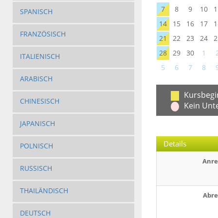
7
8
9
10
1
SPANISCH
14
15
16
17
1
FRANZÖSISCH
21
22
23
24
2
28
29
30
1
ITALIENISCH
5
6
7
8
ARABISCH
Kursbegi
CHINESISCH
Kein Unt
JAPANISCH
Details
POLNISCH
Anre
RUSSISCH
THAILÄNDISCH
Abre
DEUTSCH