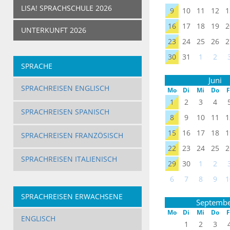
LISA! SPRACHSCHULE 2026
9
10
11
12
1
16
17
18
19
2
UNTERKUNFT 2026
23
24
25
26
2
30
31
1
2
SPRACHE
Juni
SPRACHREISEN ENGLISCH
Mo
Di
Mi
Do
F
1
2
3
4
SPRACHREISEN SPANISCH
8
9
10
11
1
15
16
17
18
1
SPRACHREISEN FRANZÖSISCH
22
23
24
25
2
SPRACHREISEN ITALIENISCH
29
30
1
2
6
7
8
9
1
SPRACHREISEN ERWACHSENE
Septemb
Mo
Di
Mi
Do
F
ENGLISCH
1
2
3