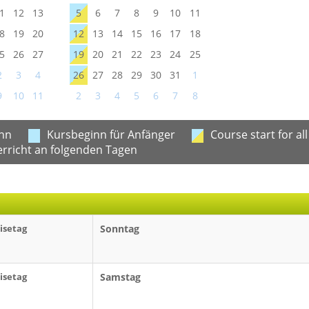
1
12
13
5
6
7
8
9
10
11
8
19
20
12
13
14
15
16
17
18
5
26
27
19
20
21
22
23
24
25
2
3
4
26
27
28
29
30
31
1
9
10
11
2
3
4
5
6
7
8
nn
Kursbeginn für Anfänger
Course start for all
erricht an folgenden Tagen
isetag
Sonntag
isetag
Samstag