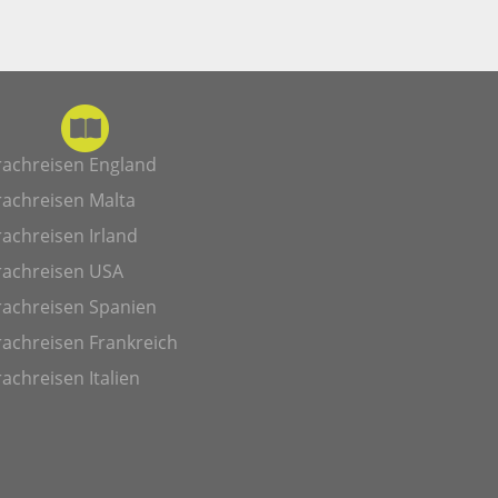
rachreisen England
rachreisen Malta
achreisen Irland
rachreisen USA
rachreisen Spanien
achreisen Frankreich
achreisen Italien