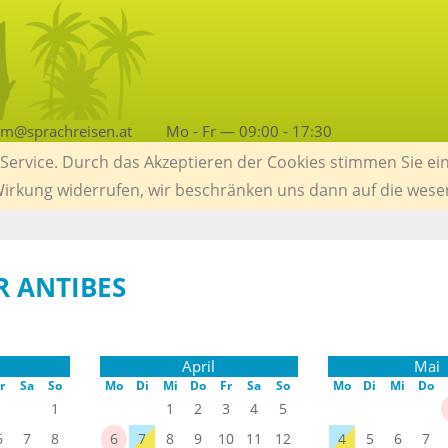
am@sprachreisen.at
Mo - Fr — 09:00 - 17:30
ervice. Durch das Akzeptieren der Cookies stimmen Sie ein
 Wirkung widerrufen, wir beschränken uns dann auf die wese
 ANTIBES
April
Mai
r
Sa
So
Mo
Di
Mi
Do
Fr
Sa
So
Mo
Di
Mi
Do
1
1
2
3
4
5
6
7
8
6
7
8
9
10
11
12
4
5
6
7