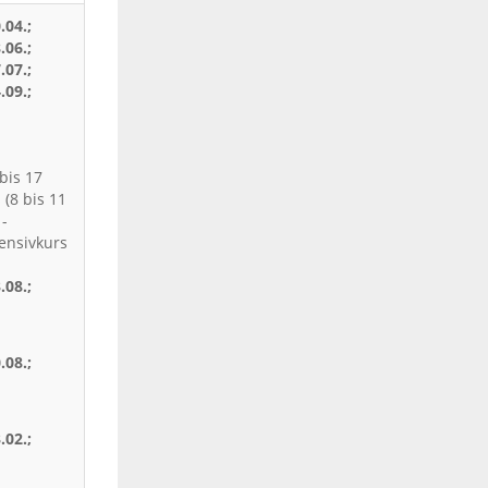
.04.;
.06.;
.07.;
.09.;
bis 17
 (8 bis 11
-
tensivkurs
.08.;
.08.;
.02.;