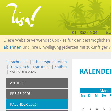
01 - 358 06 04
te
Diese Website verwendet Cookies für den bestmöglichen S
ablehnen
und Ihre Einwilligung jederzeit mit zukünftiger
Sprachreisen
|
Schülersprachreisen
|
Französisch
|
Frankreich
|
Antibes
KALENDER
| KALENDER 2026
ANTIBES
März
PREISE 2026
Mo
Di
Mi
Do
F
KALENDER 2026
2
3
4
5