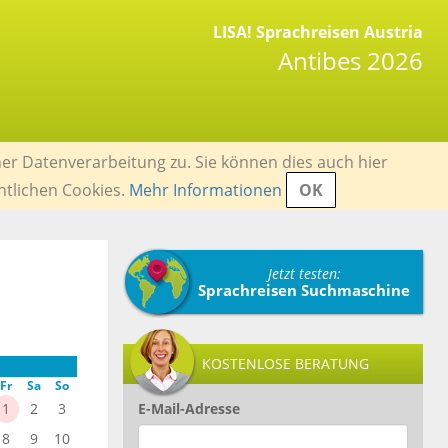
LISA! Sprachreisen Austria
Antibes 2026
er Datenverarbeitung zu. Sie können dies auch hier
ntlichen Cookies.
Mehr Informationen
OK
Jetzt testen:
Sprachreisen Suchmaschine
KOSTENLOSE BERATUNG
Fr
Sa
So
1
2
3
E-Mail-Adresse
8
9
10