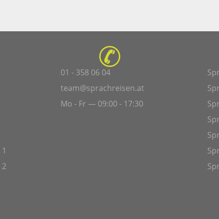
01 - 358 06 04
Sp
team@sprachreisen.at
Sp
Mo - Fr — 09:00 - 17:30
Spr
Sp
Sp
 1
Spr
 2
Spr