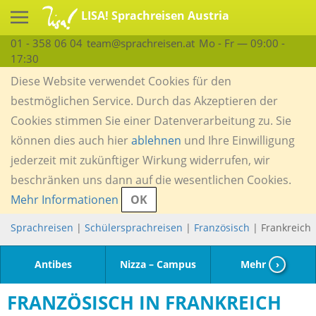
LISA! Sprachreisen Austria
01 - 358 06 04
team@sprachreisen.at
Mo - Fr — 09:00 -
17:30
Diese Website verwendet Cookies für den
bestmöglichen Service. Durch das Akzeptieren der
Cookies stimmen Sie einer Datenverarbeitung zu. Sie
können dies auch hier
ablehnen
und Ihre Einwilligung
jederzeit mit zukünftiger Wirkung widerrufen, wir
beschränken uns dann auf die wesentlichen Cookies.
Mehr Informationen
OK
Sprachreisen
|
Schülersprachreisen
|
Französisch
| Frankreich
Antibes
Nizza – Campus
Mehr
›
FRANZÖSISCH IN FRANKREICH