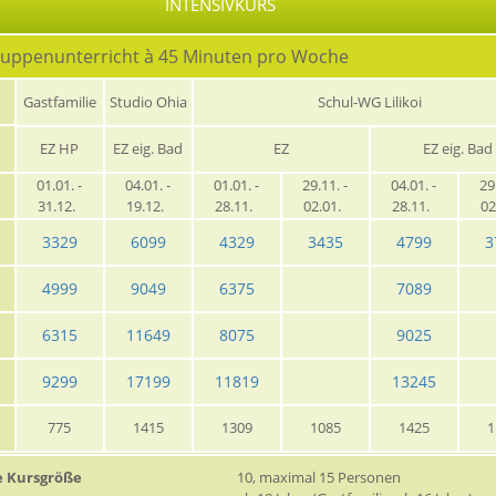
INTENSIVKURS
ruppenunterricht à 45 Minuten pro Woche
Gastfamilie
Studio Ohia
Schul-WG Lilikoi
EZ HP
EZ eig. Bad
EZ
EZ eig. Bad
01.01. -
04.01. -
01.01. -
29.11. -
04.01. -
29
31.12.
19.12.
28.11.
02.01.
28.11.
02
3329
6099
4329
3435
4799
3
4999
9049
6375
7089
6315
11649
8075
9025
9299
17199
11819
13245
775
1415
1309
1085
1425
1
e Kursgröße
10, maximal 15 Personen