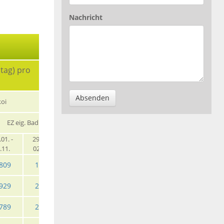
Nachricht
tag) pro
Studio Bamb
Absenden
koi
Studio Plus
oo
EZ eig. Bad
EZ eig. Bad
EZ eig. Bad
.01. -
29.11. -
04.01. -
19.12. -
01.01. -
.11.
02.01.
19.12.
02.01.
31.12.
809
1255
1825
2475
1809
929
2039
3309
4809
3069
789
2769
4585
7095
4185