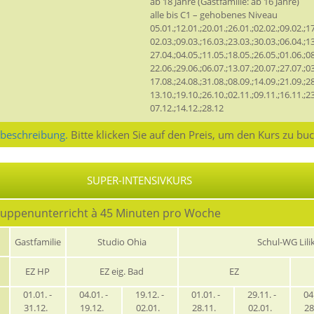
ab 18 Jahre (Gastfamilie: ab 16 Jahre)
alle bis C1 – gehobenes Niveau
05.01.;12.01.;20.01.;26.01.;02.02.;09.02.;17
02.03.;09.03.;16.03.;23.03.;30.03.;06.04.;13
27.04.;04.05.;11.05.;18.05.;26.05.;01.06.;08
22.06.;29.06.;06.07.;13.07.;20.07.;27.07.;03
17.08.;24.08.;31.08.;08.09.;14.09.;21.09.;28
13.10.;19.10.;26.10.;02.11.;09.11.;16.11.;23
07.12.;14.12.;28.12
sbeschreibung.
Bitte klicken Sie auf den Preis, um den Kurs zu bu
SUPER-INTENSIVKURS
ruppenunterricht à 45 Minuten pro Woche
Gastfamilie
Studio Ohia
Schul-WG Lili
EZ HP
EZ eig. Bad
EZ
01.01. -
04.01. -
19.12. -
01.01. -
29.11. -
04
31.12.
19.12.
02.01.
28.11.
02.01.
28