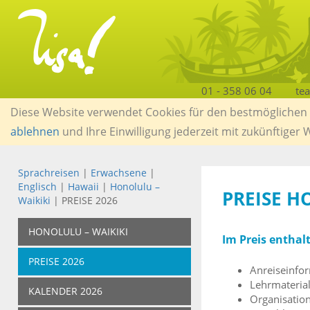
01 - 358 06 04
te
Diese Website verwendet Cookies für den bestmöglichen S
ablehnen
und Ihre Einwilligung jederzeit mit zukünftiger
Sprachreisen
|
Erwachsene
|
Englisch
|
Hawaii
|
Honolulu –
PREISE H
Waikiki
| PREISE 2026
HONOLULU – WAIKIKI
Im Preis enthal
PREISE 2026
Anreiseinfo
Lehrmateria
KALENDER 2026
Organisatio