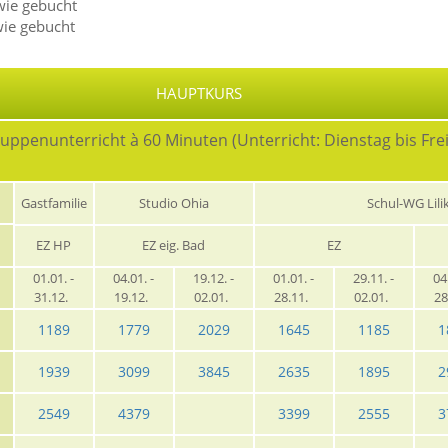
wie gebucht
wie gebucht
HAUPTKURS
uppenunterricht à 60 Minuten (Unterricht: Dienstag bis Frei
Gastfamilie
Studio Ohia
Schul-WG Lili
EZ HP
EZ eig. Bad
EZ
01.01. -
04.01. -
19.12. -
01.01. -
29.11. -
04
31.12.
19.12.
02.01.
28.11.
02.01.
28
1189
1779
2029
1645
1185
1
1939
3099
3845
2635
1895
2
2549
4379
3399
2555
3