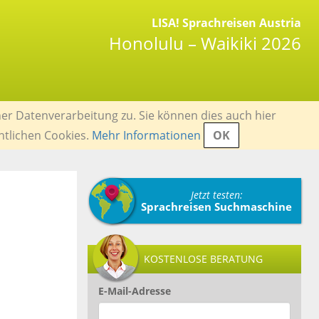
LISA! Sprachreisen Austria
Honolulu – Waikiki 2026
er Datenverarbeitung zu. Sie können dies auch hier
ntlichen Cookies.
Mehr Informationen
OK
Jetzt testen:
Sprachreisen Suchmaschine
KOSTENLOSE BERATUNG
E-Mail-Adresse