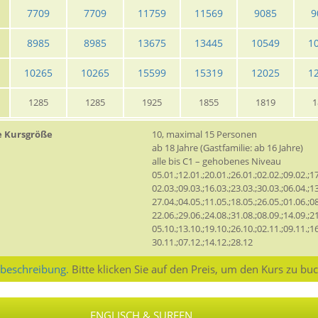
7709
7709
11759
11569
9085
9
8985
8985
13675
13445
10549
1
10265
10265
15599
15319
12025
1
1285
1285
1925
1855
1819
1
e Kursgröße
10, maximal 15 Personen
ab 18 Jahre (Gastfamilie: ab 16 Jahre)
alle bis C1 – gehobenes Niveau
05.01.;12.01.;20.01.;26.01.;02.02.;09.02.;17
02.03.;09.03.;16.03.;23.03.;30.03.;06.04.;13
27.04.;04.05.;11.05.;18.05.;26.05.;01.06.;08
22.06.;29.06.;24.08.;31.08.;08.09.;14.09.;21
05.10.;13.10.;19.10.;26.10.;02.11.;09.11.;16
30.11.;07.12.;14.12.;28.12
sbeschreibung.
Bitte klicken Sie auf den Preis, um den Kurs zu bu
ENGLISCH & SURFEN