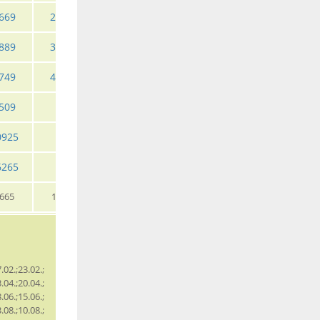
669
2779
4049
5549
3809
889
3869
5685
8195
5285
749
4669
7049
10549
6135
509
10469
9039
0925
13549
11599
6265
20219
17249
665
1395
1655
2615
1399
.02.;23.02.;
.04.;20.04.;
.06.;15.06.;
.08.;10.08.;