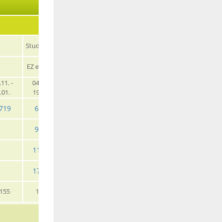
Studio Bamb
Studio Plus
oo
EZ eig. Bad
EZ eig. Bad
.11. -
04.01. -
01.01. -
.01.
19.12.
31.12.
719
6099
5185
9049
7619
11649
9699
17199
14229
155
1415
1159