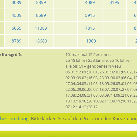
3089
5859
4089
3195
4
4539
8589
5915
6
6055
11389
7815
8
8789
16689
11309
1
e Kursgröße
10, maximal 15 Personen
ab 18 Jahre (Gastfamilie: ab 16 Jahre)
alle bis C1 – gehobenes Niveau
05.01.;12.01.;20.01.;26.01.;02.02.;09.02.;17
02.03.;09.03.;16.03.;23.03.;30.03.;06.04.;13
27.04.;04.05.;11.05.;18.05.;26.05.;01.06.;08
22.06.;29.06.;06.07.;13.07.;20.07.;27.07.;03
17.08.;24.08.;31.08.;08.09.;14.09.;21.09.;28
13.10.;19.10.;26.10.;02.11.;09.11.;16.11.;23
07.12.;14.12.;28.12
sbeschreibung.
Bitte klicken Sie auf den Preis, um den Kurs zu bu