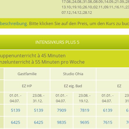
17.08.;24.08.;31.08.;08.09.;14.09.;21.09.;28
13.10.;19.10.;26.10.;02.11.;09.11.;16.11.;23
07.12.;14.12.;28.12
sbeschreibung.
Bitte klicken Sie auf den Preis, um den Kurs zu bu
INTENSIVKURS PLUS 5
ruppenunterricht à 45 Minuten
inzelunterricht à 55 Minuten pro Woche
Gastfamilie
Studio Ohia
EZ HP
EZ eig. Bad
EZ
01.01. -
23.08. -
01.01. -
23.08. -
01.01. -
23
04.07.
31.12.
04.07.
19.12.
04.07.
31
5139
5139
7909
7819
6139
6
6425
6425
9835
9695
7615
7