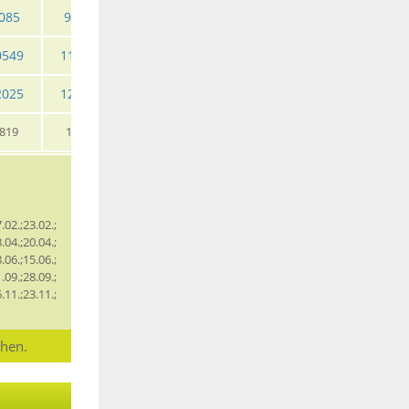
085
9799
9799
11759
11569
10329
0549
11379
11379
13675
13445
11989
2025
12975
12975
15599
15319
13649
819
1935
1935
1925
1855
1669
.02.;23.02.;
.04.;20.04.;
.06.;15.06.;
.09.;28.09.;
.11.;23.11.;
chen.