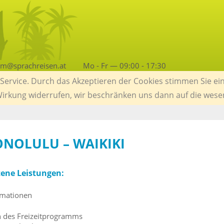
am@sprachreisen.at
Mo - Fr — 09:00 - 17:30
ervice. Durch das Akzeptieren der Cookies stimmen Sie ein
 Wirkung widerrufen, wir beschränken uns dann auf die wese
ONOLULU – WAIKIKI
tene Leistungen:
rmationen
l
n des Freizeitprogramms