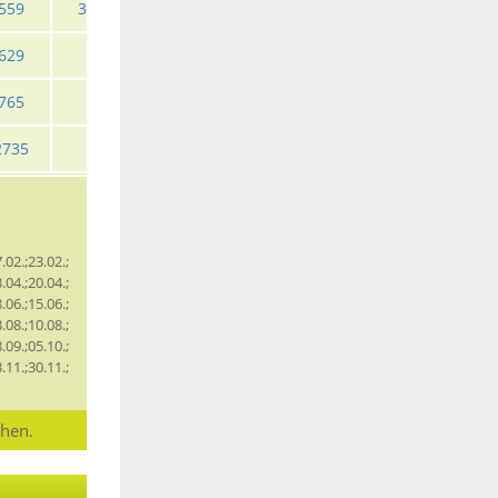
559
3479
5859
9359
4945
629
8589
7159
765
11389
9439
2735
16689
13719
.02.;23.02.;
.04.;20.04.;
.06.;15.06.;
.08.;10.08.;
.09.;05.10.;
.11.;30.11.;
chen.