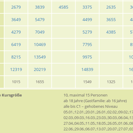
2679
3839
4585
3375
2635
3
3649
5479
4499
3655
4
4279
7049
5279
4385
5
6419
10469
7795
8
8215
13549
9975
1
12319
20219
14839
1
1015
1655
1549
1325
1
e Kursgröße
10, maximal 15 Personen
ab 18 Jahre (Gastfamilie: ab 16 Jahre)
alle bis C1 – gehobenes Niveau
05.01.;12.01.;20.01.;26.01.;02.02.;09.02.;17
02.03.;09.03.;16.03.;23.03.;30.03.;06.04.;13
27.04.;04.05.;11.05.;18.05.;26.05.;01.06.;08
22.06.;29.06.;06.07.;13.07.;20.07.;27.07.;03