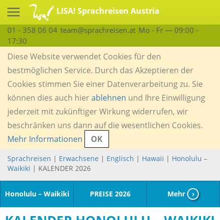
LISA! Sprachreisen Austria
01 - 358 06 04
team@sprachreisen.at
Mo - Fr — 09:00 -
17:30
Diese Website verwendet Cookies für den
bestmöglichen Service. Durch das Akzeptieren der
Cookies stimmen Sie einer Datenverarbeitung zu. Sie
können dies auch hier
ablehnen
und Ihre Einwilligung
jederzeit mit zukünftiger Wirkung widerrufen, wir
beschränken uns dann auf die wesentlichen Cookies.
Mehr Informationen
OK
Sprachreisen
|
Erwachsene
|
Englisch
|
Hawaii
|
Honolulu –
Waikiki
| KALENDER 2026
Honolulu – Waikiki
PREISE 2026
Mehr
›