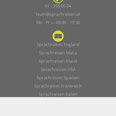
01 - 358 06 04
team@sprachreisen.at
Mo - Fr — 09:00 - 17:30
Sprachreisen England
Sprachreisen Malta
Sprachreisen Irland
Sprachreisen USA
Sprachreisen Spanien
Sprachreisen Frankreich
Sprachreisen Italien