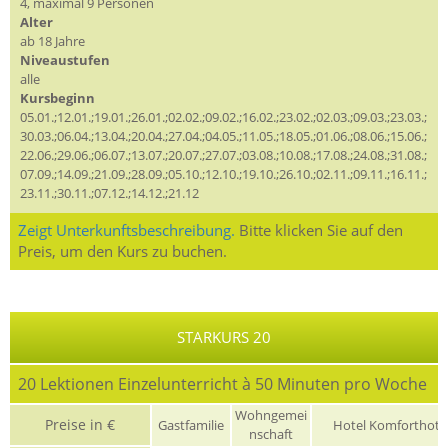
4, maximal 9 Personen
Alter
ab 18 Jahre
Niveaustufen
alle
Kursbeginn
05.01.;12.01.;19.01.;26.01.;02.02.;09.02.;16.02.;23.02.;02.03.;09.03.;23.03.;
30.03.;06.04.;13.04.;20.04.;27.04.;04.05.;11.05.;18.05.;01.06.;08.06.;15.06.;
22.06.;29.06.;06.07.;13.07.;20.07.;27.07.;03.08.;10.08.;17.08.;24.08.;31.08.;
07.09.;14.09.;21.09.;28.09.;05.10.;12.10.;19.10.;26.10.;02.11.;09.11.;16.11.;
23.11.;30.11.;07.12.;14.12.;21.12
Zeigt Unterkunftsbeschreibung.
Bitte klicken Sie auf den
Preis, um den Kurs zu buchen.
STARKURS 20
20 Lektionen Einzelunterricht à 50 Minuten pro Woche
Wohngemei
Preise in €
Gastfamilie
Hotel Komforthote
nschaft