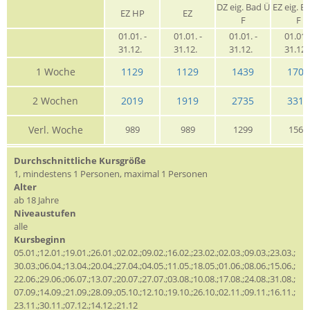
DZ eig. Bad Ü
EZ eig. B
EZ HP
EZ
F
F
01.01. -
01.01. -
01.01. -
01.01. 
31.12.
31.12.
31.12.
31.12
1 Woche
1129
1129
1439
1709
2 Wochen
2019
1919
2735
3319
Verl. Woche
989
989
1299
1569
Durchschnittliche Kursgröße
1, mindestens 1 Personen, maximal 1 Personen
Alter
ab 18 Jahre
Niveaustufen
alle
Kursbeginn
05.01.;12.01.;19.01.;26.01.;02.02.;09.02.;16.02.;23.02.;02.03.;09.03.;23.03.;
30.03.;06.04.;13.04.;20.04.;27.04.;04.05.;11.05.;18.05.;01.06.;08.06.;15.06.;
22.06.;29.06.;06.07.;13.07.;20.07.;27.07.;03.08.;10.08.;17.08.;24.08.;31.08.;
07.09.;14.09.;21.09.;28.09.;05.10.;12.10.;19.10.;26.10.;02.11.;09.11.;16.11.;
23.11.;30.11.;07.12.;14.12.;21.12