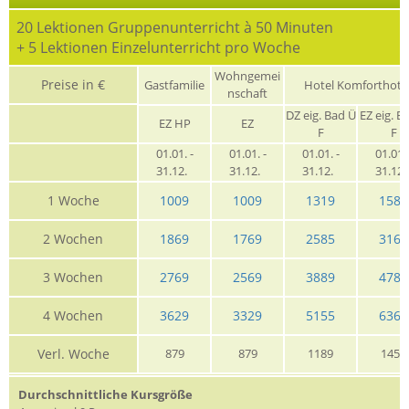
20 Lektionen Gruppenunterricht à 50 Minuten
+ 5 Lektionen Einzelunterricht pro Woche
Wohngemei
Preise in €
Gastfamilie
Hotel Komforthote
nschaft
DZ eig. Bad Ü
EZ eig. B
EZ HP
EZ
F
F
01.01. -
01.01. -
01.01. -
01.01. 
31.12.
31.12.
31.12.
31.12
1 Woche
1009
1009
1319
1589
2 Wochen
1869
1769
2585
3169
3 Wochen
2769
2569
3889
4789
4 Wochen
3629
3329
5155
6369
Verl. Woche
879
879
1189
1459
Durchschnittliche Kursgröße