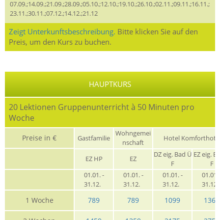
07.09.;14.09.;21.09.;28.09.;05.10.;12.10.;19.10.;26.10.;02.11.;09.11.;16.11.;
23.11.;30.11.;07.12.;14.12.;21.12
Zeigt Unterkunftsbeschreibung.
Bitte klicken Sie auf den
Preis, um den Kurs zu buchen.
HAUPTKURS
20 Lektionen Gruppenunterricht à 50 Minuten pro
Woche
Wohngemei
Preise in €
Gastfamilie
Hotel Komforthote
nschaft
DZ eig. Bad Ü
EZ eig. B
EZ HP
EZ
F
F
01.01. -
01.01. -
01.01. -
01.01. 
31.12.
31.12.
31.12.
31.12
1 Woche
789
789
1099
1369