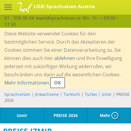
LISA! Sprachreisen Austria
01 - 358 06 04
team@sprachreisen.at
Mo - Fr — 09:00 -
17:30
Diese Website verwendet Cookies für den
bestmöglichen Service. Durch das Akzeptieren der
Cookies stimmen Sie einer Datenverarbeitung zu. Sie
können dies auch hier
ablehnen
und Ihre Einwilligung
jederzeit mit zukünftiger Wirkung widerrufen, wir
beschränken uns dann auf die wesentlichen Cookies.
Mehr Informationen
OK
Sprachreisen
|
Erwachsene
|
Türkisch
|
Türkei
|
Izmir
| PREISE
2026
Izmir
PREISE 2026
Mehr
›