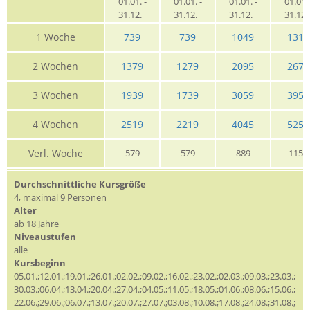
01.01. -
01.01. -
01.01. -
01.01. 
31.12.
31.12.
31.12.
31.12
1 Woche
739
739
1049
1319
2 Wochen
1379
1279
2095
2679
3 Wochen
1939
1739
3059
3959
4 Wochen
2519
2219
4045
5259
Verl. Woche
579
579
889
1159
Durchschnittliche Kursgröße
4, maximal 9 Personen
Alter
ab 18 Jahre
Niveaustufen
alle
Kursbeginn
05.01.;12.01.;19.01.;26.01.;02.02.;09.02.;16.02.;23.02.;02.03.;09.03.;23.03.;
30.03.;06.04.;13.04.;20.04.;27.04.;04.05.;11.05.;18.05.;01.06.;08.06.;15.06.;
22.06.;29.06.;06.07.;13.07.;20.07.;27.07.;03.08.;10.08.;17.08.;24.08.;31.08.;