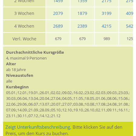
2 Wochen
1459
1359
2175
2759
3 Wochen
2079
1879
3199
4099
4 Wochen
2689
2389
4215
5429
Verl. Woche
679
679
989
1259
Durchschnittliche Kursgröße
4, maximal 9 Personen
Alter
ab 18 Jahre
Niveaustufen
alle
Kursbeginn
05.01.;12.01.;19.01.;26.01.;02.02.;09.02.;16.02.;23.02.;02.03.;09.03.;23.03.;
30.03.;06.04.;13.04.;20.04.;27.04.;04.05.;11.05.;18.05.;01.06.;08.06.;15.06.;
22.06.;29.06.;06.07.;13.07.;20.07.;27.07.;03.08.;10.08.;17.08.;24.08.;31.08.;
07.09.;14.09.;21.09.;28.09.;05.10.;12.10.;19.10.;26.10.;02.11.;09.11.;16.11.;
23.11.;30.11.;07.12.;14.12.;21.12
Zeigt Unterkunftsbeschreibung.
Bitte klicken Sie auf den
Preis, um den Kurs zu buchen.