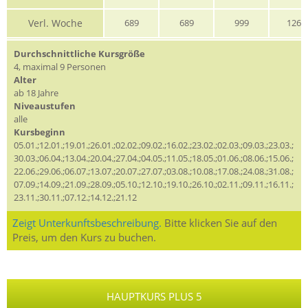
Verl. Woche
689
689
999
1269
Durchschnittliche Kursgröße
4, maximal 9 Personen
Alter
ab 18 Jahre
Niveaustufen
alle
Kursbeginn
05.01.;12.01.;19.01.;26.01.;02.02.;09.02.;16.02.;23.02.;02.03.;09.03.;23.03.;
30.03.;06.04.;13.04.;20.04.;27.04.;04.05.;11.05.;18.05.;01.06.;08.06.;15.06.;
22.06.;29.06.;06.07.;13.07.;20.07.;27.07.;03.08.;10.08.;17.08.;24.08.;31.08.;
07.09.;14.09.;21.09.;28.09.;05.10.;12.10.;19.10.;26.10.;02.11.;09.11.;16.11.;
23.11.;30.11.;07.12.;14.12.;21.12
Zeigt Unterkunftsbeschreibung.
Bitte klicken Sie auf den
Preis, um den Kurs zu buchen.
HAUPTKURS PLUS 5