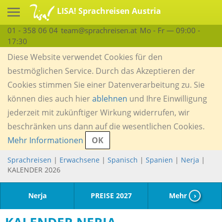
LISA! Sprachreisen Austria
01 - 358 06 04
team@sprachreisen.at
Mo - Fr — 09:00 -
17:30
Diese Website verwendet Cookies für den
bestmöglichen Service. Durch das Akzeptieren der
Cookies stimmen Sie einer Datenverarbeitung zu. Sie
können dies auch hier
ablehnen
und Ihre Einwilligung
jederzeit mit zukünftiger Wirkung widerrufen, wir
beschränken uns dann auf die wesentlichen Cookies.
Mehr Informationen
OK
Sprachreisen
|
Erwachsene
|
Spanisch
|
Spanien
|
Nerja
|
KALENDER 2026
Nerja
PREISE 2027
Mehr
›