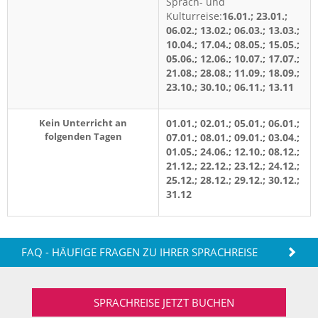
Sprach- und
Kulturreise:
16.01.; 23.01.;
06.02.; 13.02.; 06.03.; 13.03.;
10.04.; 17.04.; 08.05.; 15.05.;
05.06.; 12.06.; 10.07.; 17.07.;
21.08.; 28.08.; 11.09.; 18.09.;
23.10.; 30.10.; 06.11.; 13.11
Kein Unterricht an
01.01.; 02.01.; 05.01.; 06.01.;
folgenden Tagen
07.01.; 08.01.; 09.01.; 03.04.;
01.05.; 24.06.; 12.10.; 08.12.;
21.12.; 22.12.; 23.12.; 24.12.;
25.12.; 28.12.; 29.12.; 30.12.;
31.12
FAQ - HÄUFIGE FRAGEN ZU IHRER SPRACHREISE
SPRACHREISE JETZT BUCHEN