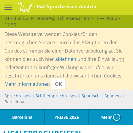
LISA! Sprachreisen Austria
01 - 358 06 04
team@sprachreisen.at
Mo - Fr — 09:00 -
17:30
Diese Website verwendet Cookies für den
bestmöglichen Service. Durch das Akzeptieren der
Cookies stimmen Sie einer Datenverarbeitung zu. Sie
können dies auch hier
ablehnen
und Ihre Einwilligung
jederzeit mit zukünftiger Wirkung widerrufen, wir
beschränken uns dann auf die wesentlichen Cookies.
Mehr Informationen
OK
Sprachreisen
|
Schülersprachreisen
|
Spanisch
|
Spanien
|
Barcelona
Barcelona
PREISE 2026
Mehr
›