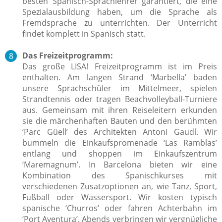
besten Spanisch-Sprachlehrer garantiert, die eine
Spezialausbildung haben, um die Sprache als
Fremdsprache zu unterrichten.
Der Unterricht
findet komplett in Spanisch statt.
Das Freizeitprogramm:
Das große LISA! Freizeitprogramm ist im Preis
enthalten.
Am langen Strand ‘Marbella’ baden
unsere Sprachschüler im Mittelmeer, spielen
Strandtennis oder tragen Beachvolleyball-Turniere
aus. Gemeinsam mit ihren Reiseleitern erkunden
sie die märchenhaften Bauten und den berühmten
‘Parc Güell’ des Architekten Antoni Gaudí. Wir
bummeln die Einkaufspromenade ‘Las Ramblas’
entlang und shoppen im Einkaufszentrum
‘Maremagnum’. In Barcelona bieten wir eine
Kombination des Spanischkurses mit
verschiedenen Zusatzoptionen an, wie Tanz, Sport,
Fußball oder Wassersport. Wir kosten typisch
spanische ‘Churros’ oder fahren Achterbahn im
‘Port Aventura’. Abends verbringen wir vergnügliche