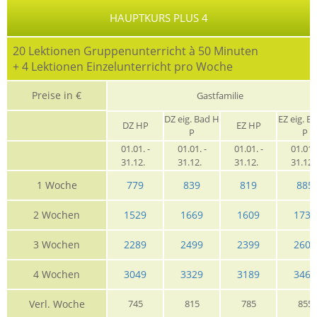
HAUPTKURS PLUS 4
20 Lektionen Gruppenunterricht à 50 Minuten
+ 4 Lektionen Einzelunterricht pro Woche
Preise in €
Gastfamilie
DZ eig. Bad H
EZ eig. B
DZ HP
EZ HP
P
P
01.01. -
01.01. -
01.01. -
01.01. 
31.12.
31.12.
31.12.
31.12
1 Woche
779
839
819
885
2 Wochen
1529
1669
1609
1739
3 Wochen
2289
2499
2399
2609
4 Wochen
3049
3329
3189
3469
Verl. Woche
745
815
785
855