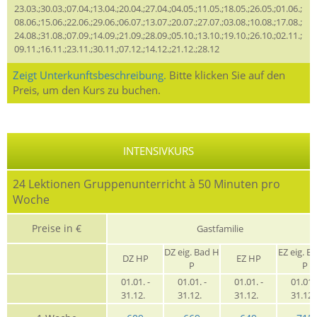
23.03.;30.03.;07.04.;13.04.;20.04.;27.04.;04.05.;11.05.;18.05.;26.05.;01.06.;
08.06.;15.06.;22.06.;29.06.;06.07.;13.07.;20.07.;27.07.;03.08.;10.08.;17.08.;
24.08.;31.08.;07.09.;14.09.;21.09.;28.09.;05.10.;13.10.;19.10.;26.10.;02.11.;
09.11.;16.11.;23.11.;30.11.;07.12.;14.12.;21.12.;28.12
Zeigt Unterkunftsbeschreibung.
Bitte klicken Sie auf den
Preis, um den Kurs zu buchen.
INTENSIVKURS
24 Lektionen Gruppenunterricht à 50 Minuten pro
Woche
Preise in €
Gastfamilie
DZ eig. Bad H
EZ eig. B
DZ HP
EZ HP
P
P
01.01. -
01.01. -
01.01. -
01.01. 
31.12.
31.12.
31.12.
31.12