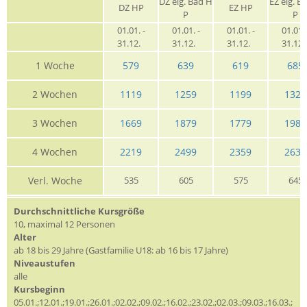
DZ eig. Bad H
EZ eig. B
DZ HP
EZ HP
P
P
01.01. -
01.01. -
01.01. -
01.01. 
31.12.
31.12.
31.12.
31.12
1 Woche
579
639
619
685
2 Wochen
1119
1259
1199
1329
3 Wochen
1669
1879
1779
1989
4 Wochen
2219
2499
2359
2639
Verl. Woche
535
605
575
645
Durchschnittliche Kursgröße
10, maximal 12 Personen
Alter
ab 18 bis 29 Jahre (Gastfamilie U18: ab 16 bis 17 Jahre)
Niveaustufen
alle
Kursbeginn
05.01.;12.01.;19.01.;26.01.;02.02.;09.02.;16.02.;23.02.;02.03.;09.03.;16.03.;