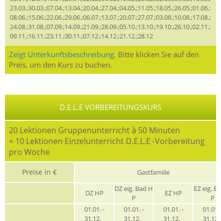
23.03.;30.03.;07.04.;13.04.;20.04.;27.04.;04.05.;11.05.;18.05.;26.05.;01.06.;
08.06.;15.06.;22.06.;29.06.;06.07.;13.07.;20.07.;27.07.;03.08.;10.08.;17.08.;
24.08.;31.08.;07.09.;14.09.;21.09.;28.09.;05.10.;13.10.;19.10.;26.10.;02.11.;
09.11.;16.11.;23.11.;30.11.;07.12.;14.12.;21.12.;28.12
Zeigt Unterkunftsbeschreibung.
Bitte klicken Sie auf den
Preis, um den Kurs zu buchen.
D.E.L.E VORBEREITUNGSKURS
20 Lektionen Gruppenunterricht à 50 Minuten
+ 10 Lektionen Einzelunterricht D.E.L.E -Vorbereitung
pro Woche
Preise in €
Gastfamilie
DZ eig. Bad H
EZ eig. B
DZ HP
EZ HP
P
P
01.01. -
01.01. -
01.01. -
01.01. 
31.12.
31.12.
31.12.
31.12