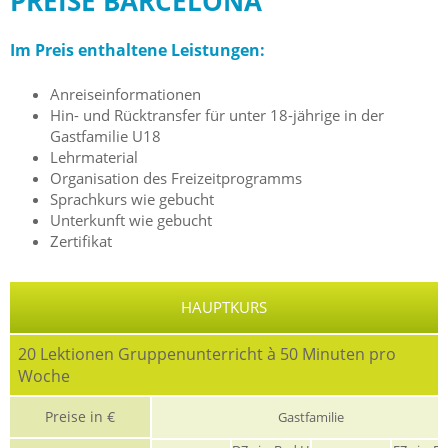
PREISE BARCELONA
Im Preis enthaltene Leistungen:
Anreiseinformationen
Hin- und Rücktransfer für unter 18-jährige in der
Gastfamilie U18
Lehrmaterial
Organisation des Freizeitprogramms
Sprachkurs wie gebucht
Unterkunft wie gebucht
Zertifikat
HAUPTKURS
20 Lektionen Gruppenunterricht à 50 Minuten pro
Woche
Preise in €
Gastfamilie