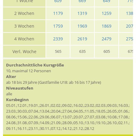
1 Woche
609
669
649
715
2 Wochen
1179
1319
1259
1389
3 Wochen
1759
1969
1869
2079
4 Wochen
2339
2619
2479
2759
Verl. Woche
565
635
605
675
Durchschnittliche Kursgröße
10, maximal 12 Personen
Alter
ab 18 bis 29 Jahre (Gastfamilie U18: ab 16 bis 17 Jahre)
Niveaustufen
alle
Kursbeginn
05.01.;12.01.;19.01.;26.01.;02.02.;09.02.;16.02.;23.02.;02.03.;09.03.;16.03.;
23.03.;30.03.;07.04.;13.04.;20.04.;27.04.;04.05.;11.05.;18.05.;26.05.;01.06.;
08.06.;15.06.;22.06.;29.06.;06.07.;13.07.;20.07.;27.07.;03.08.;10.08.;17.08.;
24.08.;31.08.;07.09.;14.09.;21.09.;28.09.;05.10.;13.10.;19.10.;26.10.;02.11.;
09.11.;16.11.;23.11.;30.11.;07.12.;14.12.;21.12.;28.12