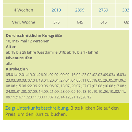
4 Wochen
2619
2899
2759
3039
Verl. Woche
575
645
615
685
Durchschnittliche Kursgröße
10, maximal 12 Personen
Alter
ab 18 bis 29 Jahre (Gastfamilie U18: ab 16 bis 17 Jahre)
Niveaustufen
alle
Kursbeginn
05.01.;12.01.;19.01.;26.01.;02.02.;09.02.;16.02.;23.02.;02.03.;09.03.;16.03.;
23.03.;30.03.;07.04.;13.04.;20.04.;27.04.;04.05.;11.05.;18.05.;26.05.;01.06.;
08.06.;15.06.;22.06.;29.06.;06.07.;13.07.;20.07.;27.07.;03.08.;10.08.;17.08.;
24.08.;31.08.;07.09.;14.09.;21.09.;28.09.;05.10.;13.10.;19.10.;26.10.;02.11.;
09.11.;16.11.;23.11.;30.11.;07.12.;14.12.;21.12.;28.12
Zeigt Unterkunftsbeschreibung.
Bitte klicken Sie auf den
Preis, um den Kurs zu buchen.