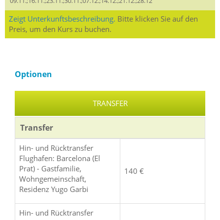
09.11.;16.11.;23.11.;30.11.;07.12.;14.12.;21.12.;28.12
Zeigt Unterkunftsbeschreibung.
Bitte klicken Sie auf den
Preis, um den Kurs zu buchen.
Optionen
TRANSFER
Transfer
Hin- und Rücktransfer
Flughafen: Barcelona (El
Prat) - Gastfamilie,
140 €
Wohngemeinschaft,
Residenz Yugo Garbi
Hin- und Rücktransfer