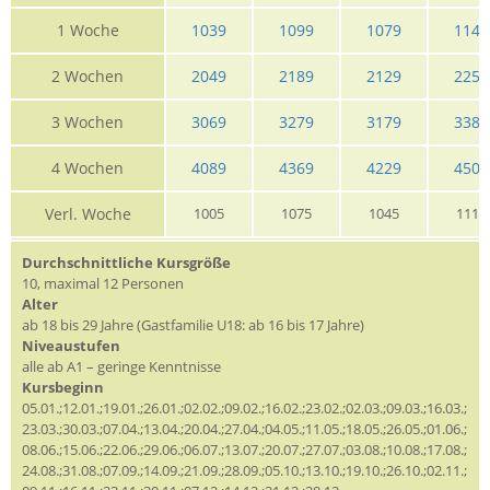
1 Woche
1039
1099
1079
1145
2 Wochen
2049
2189
2129
2259
3 Wochen
3069
3279
3179
3389
4 Wochen
4089
4369
4229
4509
Verl. Woche
1005
1075
1045
1115
Durchschnittliche Kursgröße
10, maximal 12 Personen
Alter
ab 18 bis 29 Jahre (Gastfamilie U18: ab 16 bis 17 Jahre)
Niveaustufen
alle ab A1 – geringe Kenntnisse
Kursbeginn
05.01.;12.01.;19.01.;26.01.;02.02.;09.02.;16.02.;23.02.;02.03.;09.03.;16.03.;
23.03.;30.03.;07.04.;13.04.;20.04.;27.04.;04.05.;11.05.;18.05.;26.05.;01.06.;
08.06.;15.06.;22.06.;29.06.;06.07.;13.07.;20.07.;27.07.;03.08.;10.08.;17.08.;
24.08.;31.08.;07.09.;14.09.;21.09.;28.09.;05.10.;13.10.;19.10.;26.10.;02.11.;