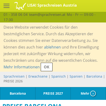
LISA! Sprachreisen Austria
01 - 358 06 04
team@sprachreisen.at
Mo - Fr — 09:00 -
17:30
Diese Website verwendet Cookies für den
bestmöglichen Service. Durch das Akzeptieren der
Cookies stimmen Sie einer Datenverarbeitung zu. Sie
können dies auch hier
ablehnen
und Ihre Einwilligung
jederzeit mit zukünftiger Wirkung widerrufen, wir
beschränken uns dann auf die wesentlichen Cookies.
Mehr Informationen
OK
Sprachreisen
|
Erwachsene
|
Spanisch
|
Spanien
|
Barcelona
|
PREISE 2026
Barcelona
PREISE 2027
Mehr
›