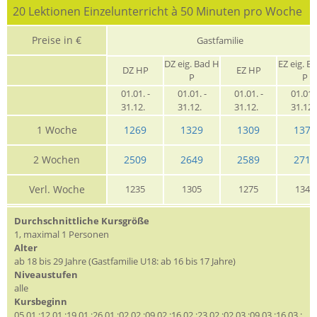
20 Lektionen Einzelunterricht à 50 Minuten pro Woche
Preise in €
Gastfamilie
DZ eig. Bad H
EZ eig. B
DZ HP
EZ HP
P
P
01.01. -
01.01. -
01.01. -
01.01. 
31.12.
31.12.
31.12.
31.12
1 Woche
1269
1329
1309
1375
2 Wochen
2509
2649
2589
2719
Verl. Woche
1235
1305
1275
1345
Durchschnittliche Kursgröße
1, maximal 1 Personen
Alter
ab 18 bis 29 Jahre (Gastfamilie U18: ab 16 bis 17 Jahre)
Niveaustufen
alle
Kursbeginn
05.01.;12.01.;19.01.;26.01.;02.02.;09.02.;16.02.;23.02.;02.03.;09.03.;16.03.;