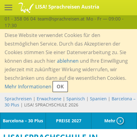
LISA! Sprachreisen Austria
01 - 358 06 04
team@sprachreisen.at
Mo - Fr — 09:00 -
17:30
Diese Website verwendet Cookies für den
bestmöglichen Service. Durch das Akzeptieren der
Cookies stimmen Sie einer Datenverarbeitung zu. Sie
können dies auch hier
ablehnen
und Ihre Einwilligung
jederzeit mit zukünftiger Wirkung widerrufen, wir
beschränken uns dann auf die wesentlichen Cookies.
Mehr Informationen
OK
Sprachreisen
|
Erwachsene
|
Spanisch
|
Spanien
|
Barcelona –
30 Plus
| LISA! SPRACHSCHULE 2026
Barcelona – 30 Plus
PREISE 2027
Mehr
›