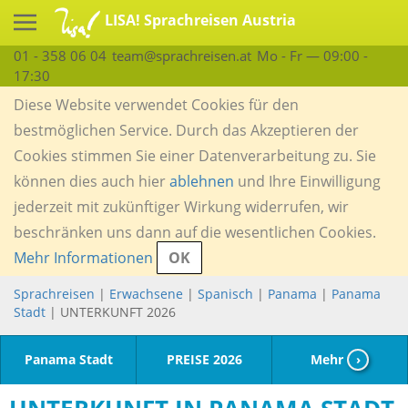
LISA! Sprachreisen Austria
01 - 358 06 04
team@sprachreisen.at
Mo - Fr — 09:00 -
17:30
Diese Website verwendet Cookies für den
bestmöglichen Service. Durch das Akzeptieren der
Cookies stimmen Sie einer Datenverarbeitung zu. Sie
können dies auch hier
ablehnen
und Ihre Einwilligung
jederzeit mit zukünftiger Wirkung widerrufen, wir
beschränken uns dann auf die wesentlichen Cookies.
Mehr Informationen
OK
Sprachreisen
|
Erwachsene
|
Spanisch
|
Panama
|
Panama
Stadt
| UNTERKUNFT 2026
Panama Stadt
PREISE 2026
Mehr
›