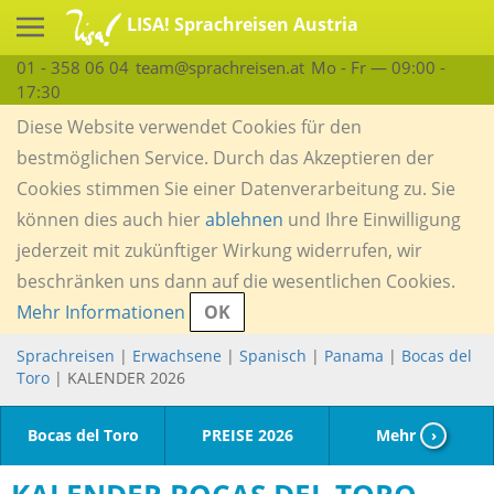
LISA! Sprachreisen Austria
01 - 358 06 04
team@sprachreisen.at
Mo - Fr — 09:00 -
17:30
Diese Website verwendet Cookies für den
bestmöglichen Service. Durch das Akzeptieren der
Cookies stimmen Sie einer Datenverarbeitung zu. Sie
können dies auch hier
ablehnen
und Ihre Einwilligung
jederzeit mit zukünftiger Wirkung widerrufen, wir
beschränken uns dann auf die wesentlichen Cookies.
Mehr Informationen
OK
Sprachreisen
|
Erwachsene
|
Spanisch
|
Panama
|
Bocas del
Toro
| KALENDER 2026
Bocas del Toro
PREISE 2026
Mehr
›