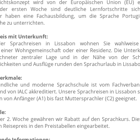
ichtskonzept wird von der Europäischen Union (EU) e
der ersten Woche sind deutliche Lernfortschritte sich
er haben eine Fachausbildung, um die Sprache Portugi
e zu unterrichten.
eis mit Unterkunft:
er Sprachreisen in Lissabon wohnen Sie wahlweise
, einer Wohngemeinschaft oder einer Residenz. Die Unterk
ichneter zentraler Lage und in der Nähe von der Schu
lichkeiten und Ausflüge runden den Sprachurlaub in Lissabo
erkmale:
undliche und moderne Sprachschule ist vom Fachverba
d von IALC akkreditiert. Unsere Sprachreisen in Lissabon s
 von Anfänger (A1) bis fast Muttersprachler (C2) geeignet.
le:
der 2. Woche gewähren wir Rabatt auf den Sprachkurs. Die
im Reisepreis in den Preistabellen eingearbeitet.
ende Informationen: