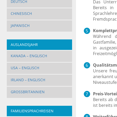
Das Unterr
DEUTSCH
Bereits in 
Sprachlehr
CHINESISCH
Fremdsprach
JAPANISCH
Komplettpr
Während d
Gastfamilie
AUSLANDSJAHR
in ausgeze
Freizeitmög
KANADA – ENGLISCH
Qualitätsm
USA – ENGLISCH
Unsere fre
anerkannt un
IRLAND – ENGLISCH
Niveaustufen
GROSSBRITANNIEN
Preis-Vortei
Bereits ab 
ist bereits 
FAMILIENSPRACHREISEN
Weiterführ