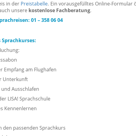
is in der
Preistabelle
. Ein vorausgefülltes Online-Formular ö
 auch unsere
kostenlose Fachberatung
.
rachreisen: 01 – 358 06 04
s Sprachkurses:
 Buchung:
issabon
er Empfang am Flughafen
r Unterkunft
und Ausschlafen
der LISA! Sprachschule
es Kennenlernen
 in den passenden Sprachkurs