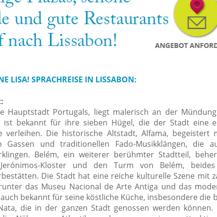
E LISA! SPRACHREISE IN LISSABON:
:
ie Hauptstadt Portugals, liegt malerisch an der Mündung
 ist bekannt für ihre sieben Hügel, die der Stadt eine ei
 verleihen. Die historische Altstadt, Alfama, begeistert 
en Gassen und traditionellen Fado-Musikklängen, die a
klingen. Belém, ein weiterer berühmter Stadtteil, behe
 Jerónimos-Kloster und den Turm von Belém, beide
bestätten. Die Stadt hat eine reiche kulturelle Szene mit 
runter das Museu Nacional de Arte Antiga und das mod
t auch bekannt für seine köstliche Küche, insbesondere die
Nata, die in der ganzen Stadt genossen werden können.