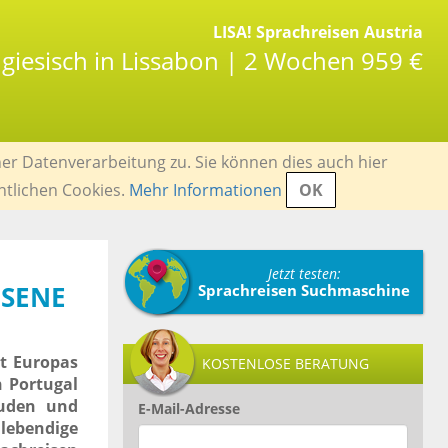
LISA! Sprachreisen Austria
ugiesisch in Lissabon | 2 Wochen 959 €
er Datenverarbeitung zu. Sie können dies auch hier
ntlichen Cookies.
Mehr Informationen
OK
Jetzt testen:
HSENE
Sprachreisen Suchmaschine
dt Europas
KOSTENLOSE BERATUNG
n Portugal
äuden und
E-Mail-Adresse
lebendige