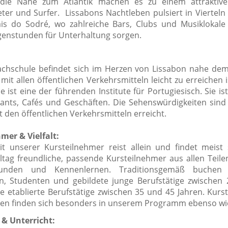
die Nähe zum Atlantik machen es zu einem attraktiven
er und Surfer. Lissabons Nachtleben pulsiert in Vierteln 
is do Sodré, wo zahlreiche Bars, Clubs und Musiklokale 
enstunden für Unterhaltung sorgen.
chschule befindet sich im Herzen von Lissabon nahe de
mit allen öffentlichen Verkehrsmitteln leicht zu erreichen 
e ist eine der führenden Institute für Portugiesisch. Sie 
ants, Cafés und Geschäften. Die Sehenswürdigkeiten sind 
 den öffentlichen Verkehrsmitteln erreicht.
mer & Vielfalt:
t unserer Kursteilnehmer reist allein und findet meis
ltag freundliche, passende Kursteilnehmer aus allen Teile
unden und Kennenlernen. Traditionsgemäß buchen 
n, Studenten und gebildete junge Berufstätige zwischen
ie etablierte Berufstätige zwischen 35 und 45 Jahren. Kurs
ren finden sich besonders in unserem Programm ebenso wi
& Unterricht: