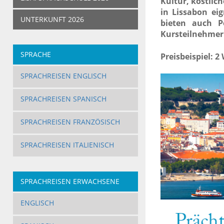
Kultur, köstlic
in Lissabon ei
UNTERKUNFT 2026
bieten auch Po
Kursteilnehmer
SPRACHE
Preisbeispiel: 2
SPRACHREISEN ENGLISCH
SPRACHREISEN SPANISCH
SPRACHREISEN FRANZÖSISCH
SPRACHREISEN ITALIENISCH
SPRACHREISEN ERWACHSENE
ENGLISCH