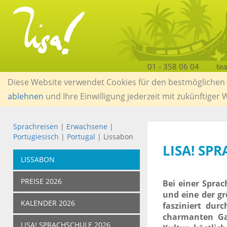
01 - 358 06 04
te
Diese Website verwendet Cookies für den bestmöglichen S
ablehnen
und Ihre Einwilligung jederzeit mit zukünftiger
Sprachreisen
|
Erwachsene
|
Portugiesisch
|
Portugal
| Lissabon
LISA! SP
LISSABON
PREISE 2026
Bei einer Sprac
und eine der gr
KALENDER 2026
fasziniert dur
charmanten G
LISA! SPRACHSCHULE 2026