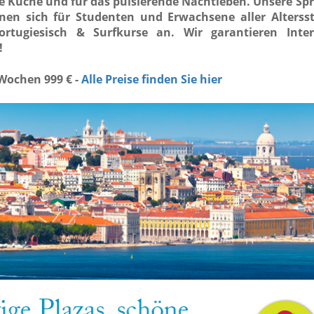
he Küche und für das pulsierende Nachtleben.
Unsere Spr
gnen sich für Studenten und Erwachsene aller Alterss
rtugiesisch & Surfkurse an. Wir garantieren Inter
!
 Wochen 999 € -
Alle Preise finden Sie hier