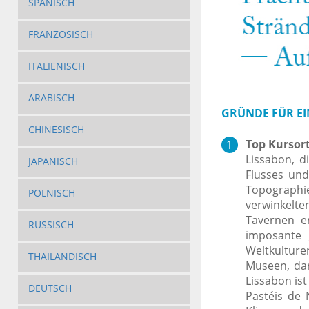
SPANISCH
FRANZÖSISCH
ITALIENISCH
ARABISCH
GRÜNDE FÜR EIN
CHINESISCH
Top Kursort
Lissabon, d
JAPANISCH
Flusses und
Topographie
POLNISCH
verwinkelt
Tavernen er
RUSSISCH
imposante
Weltkulturer
THAILÄNDISCH
Museen, da
Lissabon is
DEUTSCH
Pastéis de 