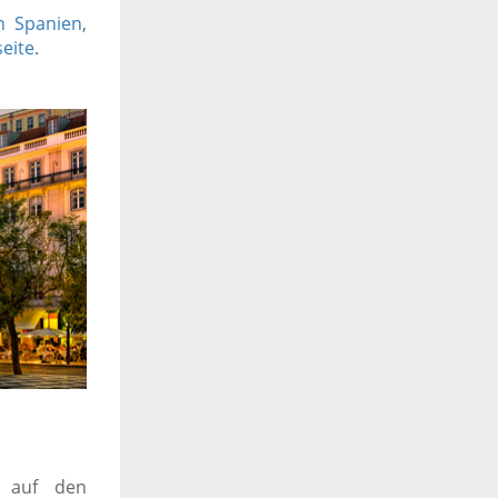
n Spanien
,
seite
.
e auf den