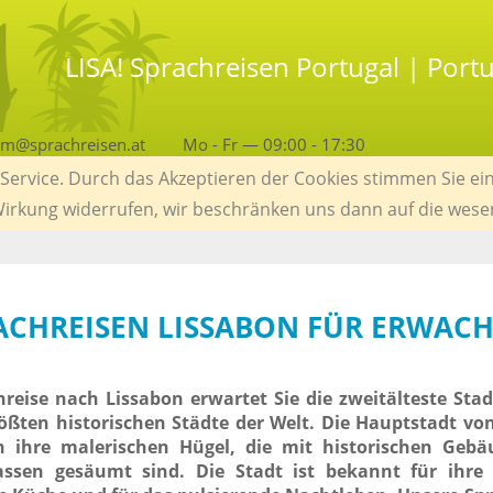
LISA! Sprachreisen Portugal | Port
am@sprachreisen.at
Mo - Fr — 09:00 - 17:30
ervice. Durch das Akzeptieren der Cookies stimmen Sie ein
 Wirkung widerrufen, wir beschränken uns dann auf die wese
RACHREISEN LISSABON FÜR ERWAC
hreise nach Lissabon erwartet Sie die zweitälteste Sta
ößten historischen Städte der Welt. Die Hauptstadt vo
ch ihre malerischen Hügel, die mit historischen Geb
assen gesäumt sind.
Die Stadt ist bekannt für ihre 