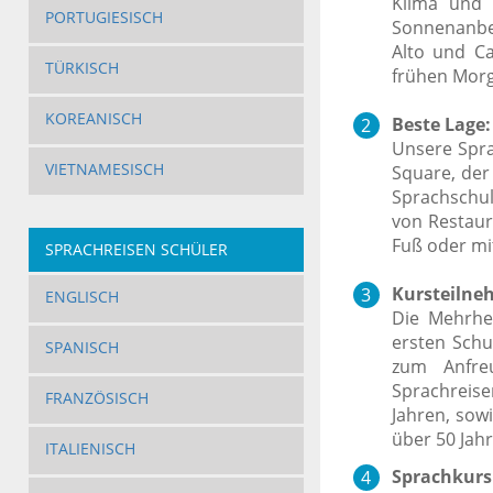
Klima und 
PORTUGIESISCH
Sonnenanbet
Alto und Ca
TÜRKISCH
frühen Morg
KOREANISCH
Beste Lage:
Unsere Spra
VIETNAMESISCH
Square, der 
Sprachschul
von Restaur
Fuß oder mit
SPRACHREISEN SCHÜLER
Kursteilneh
ENGLISCH
Die Mehrhei
ersten Schu
SPANISCH
zum Anfre
Sprachreise
FRANZÖSISCH
Jahren, sow
über 50 Jah
ITALIENISCH
Sprachkurs 