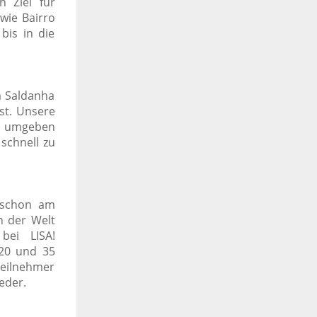
 Ziel für
wie Bairro
bis in die
m Saldanha
ist. Unsere
ist umgeben
schnell zu
t schon am
n der Welt
bei LISA!
 20 und 35
teilnehmer
eder.