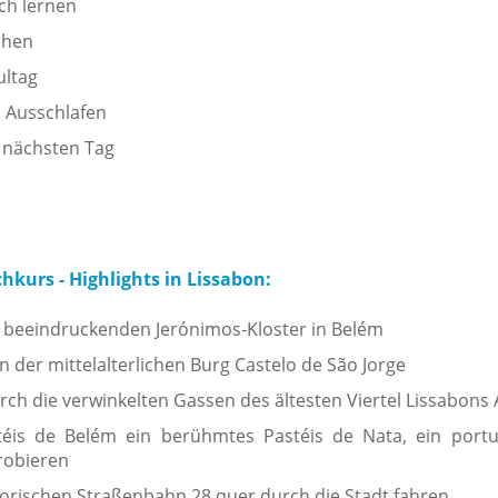
ch lernen
chen
ultag
 Ausschlafen
 nächsten Tag
kurs - Highlights in Lissabon:
 beeindruckenden Jerónimos-Kloster in Belém
n der mittelalterlichen Burg Castelo de São Jorge
h die verwinkelten Gassen des ältesten Viertel Lissabons
téis de Belém ein berühmtes Pastéis de Nata, ein portu
robieren
torischen Straßenbahn 28 quer durch die Stadt fahren