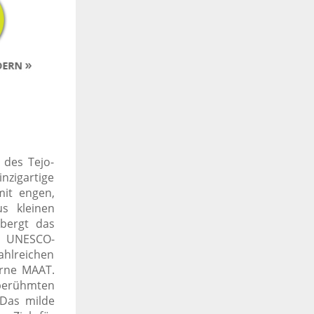
 des Tejo-
nzigartige
mit engen,
us kleinen
rbergt das
s UNESCO-
zahlreichen
erne MAAT.
 berühmten
 Das milde