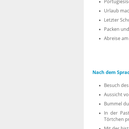
Portugiesis
Urlaub ma
Letzter Sch
Packen und
Abreise am
Nach dem Sprach
Besuch des
Aussicht vo
Bummel durc
In der Pas
Törtchen p
Mit der his