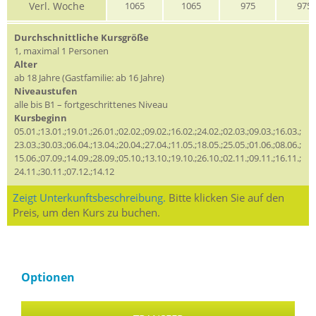
Verl. Woche
1065
1065
975
975
Durchschnittliche Kursgröße
1, maximal 1 Personen
Alter
ab 18 Jahre (Gastfamilie: ab 16 Jahre)
Niveaustufen
alle bis B1 – fortgeschrittenes Niveau
Kursbeginn
05.01.;13.01.;19.01.;26.01.;02.02.;09.02.;16.02.;24.02.;02.03.;09.03.;16.03.;
23.03.;30.03.;06.04.;13.04.;20.04.;27.04.;11.05.;18.05.;25.05.;01.06.;08.06.;
15.06.;07.09.;14.09.;28.09.;05.10.;13.10.;19.10.;26.10.;02.11.;09.11.;16.11.;
24.11.;30.11.;07.12.;14.12
Zeigt Unterkunftsbeschreibung.
Bitte klicken Sie auf den
Preis, um den Kurs zu buchen.
Optionen