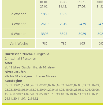
01.01. -
30.08. -
01.01. -
30.08. 
27.06.
31.12.
27.06.
31.12
2 Wochen
1859
1859
3 Wochen
2619
2619
2479
2479
4 Wochen
3395
3395
3029
3029
Verl. Woche
785
785
695
695
Durchschnittliche Kursgröße
6, maximal 8 Personen
Alter
ab 18 Jahre (Gastfamilie: ab 16 Jahre)
Niveaustufen
alle bis B1 – fortgeschrittenes Niveau
Kursbeginn
05.01.;13.01.;19.01.;26.01.;02.02.;09.02.;16.02.;24.02.;02.03.;09.03.;16.03.;
23.03.;30.03.;06.04.;13.04.;20.04.;27.04.;11.05.;18.05.;25.05.;01.06.;08.06.;
15.06.;07.09.;14.09.;28.09.;05.10.;13.10.;19.10.;26.10.;02.11.;09.11.;16.11.;
24.11.;30.11.;07.12.;14.12