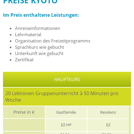
PREISE KYOTO
Im Preis enthaltene Leistungen:
Anreiseinformationen
Lehrmaterial
Organisation des Freizeitprogramms
Sprachkurs wie gebucht
Unterkunft wie gebucht
Zertifikat
HAUPTKURS
20 Lektionen Gruppenunterricht à 50 Minuten pro
Woche
Preise in €
Gastfamilie
Residenz
EZ HP
EZ