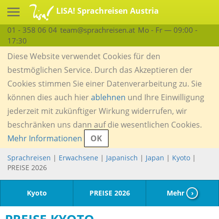
LISA! Sprachreisen Austria
01 - 358 06 04
team@sprachreisen.at
Mo - Fr — 09:00 -
17:30
Diese Website verwendet Cookies für den
bestmöglichen Service. Durch das Akzeptieren der
Cookies stimmen Sie einer Datenverarbeitung zu. Sie
können dies auch hier
ablehnen
und Ihre Einwilligung
jederzeit mit zukünftiger Wirkung widerrufen, wir
beschränken uns dann auf die wesentlichen Cookies.
Mehr Informationen
OK
Sprachreisen
|
Erwachsene
|
Japanisch
|
Japan
|
Kyoto
|
PREISE 2026
Kyoto
PREISE 2026
Mehr
›