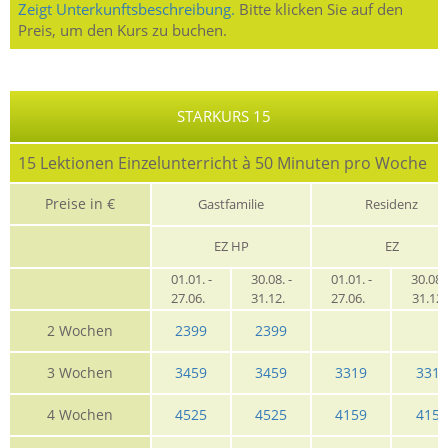
Zeigt Unterkunftsbeschreibung.
Bitte klicken Sie auf den
Preis, um den Kurs zu buchen.
STARKURS 15
15 Lektionen Einzelunterricht à 50 Minuten pro Woche
Preise in €
Gastfamilie
Residenz
EZ HP
EZ
01.01. -
30.08. -
01.01. -
30.08. 
27.06.
31.12.
27.06.
31.12
2 Wochen
2399
2399
3 Wochen
3459
3459
3319
3319
4 Wochen
4525
4525
4159
4159