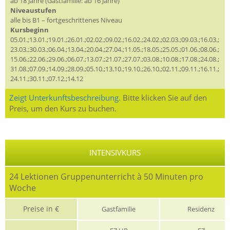
ab 18 Jahre (Gastfamilie: ab 16 Jahre)
Niveaustufen
alle bis B1 – fortgeschrittenes Niveau
Kursbeginn
05.01.;13.01.;19.01.;26.01.;02.02.;09.02.;16.02.;24.02.;02.03.;09.03.;16.03.;
23.03.;30.03.;06.04.;13.04.;20.04.;27.04.;11.05.;18.05.;25.05.;01.06.;08.06.;
15.06.;22.06.;29.06.;06.07.;13.07.;21.07.;27.07.;03.08.;10.08.;17.08.;24.08.;
31.08.;07.09.;14.09.;28.09.;05.10.;13.10.;19.10.;26.10.;02.11.;09.11.;16.11.;
24.11.;30.11.;07.12.;14.12
Zeigt Unterkunftsbeschreibung.
Bitte klicken Sie auf den
Preis, um den Kurs zu buchen.
INTENSIVKURS
24 Lektionen Gruppenunterricht à 50 Minuten pro
Woche
Preise in €
Gastfamilie
Residenz