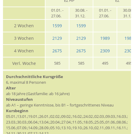
EZ HP
EZ
01.01. -
30.08. -
01.01. -
30.08. 
27.06.
31.12.
27.06.
31.12
2 Wochen
1599
1599
3 Wochen
2129
2129
1989
1989
4 Wochen
2675
2675
2309
2309
Verl. Woche
585
585
495
495
Durchschnittliche Kursgröße
6, maximal 8 Personen
Alter
ab 18 Jahre (Gastfamilie: ab 16 Jahre)
Niveaustufen
ab A1 – geringe Kenntnisse, bis B1 – fortgeschrittenes Niveau
Kursbeginn
05.01.;13.01.;19.01.;26.01.;02.02.;09.02.;16.02.;24.02.;02.03.;09.03.;16.03.;
23.03.;30.03.;06.04.;13.04.;20.04.;27.04.;11.05.;18.05.;25.05.;01.06.;08.06.;
15.06.;07.09.;14.09.;28.09.;05.10.;13.10.;19.10.;26.10.;02.11.;09.11.;16.11.;
24.11.;30.11.;07.12.;14.12