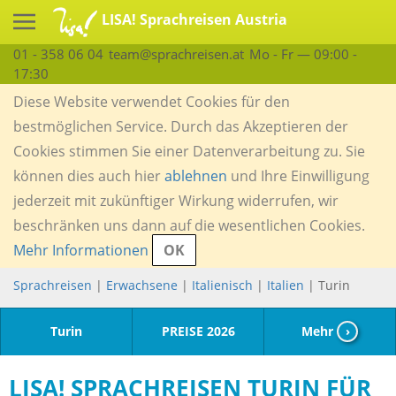
LISA! Sprachreisen Austria
01 - 358 06 04
team@sprachreisen.at
Mo - Fr — 09:00 -
17:30
Diese Website verwendet Cookies für den
bestmöglichen Service. Durch das Akzeptieren der
Cookies stimmen Sie einer Datenverarbeitung zu. Sie
können dies auch hier
ablehnen
und Ihre Einwilligung
jederzeit mit zukünftiger Wirkung widerrufen, wir
beschränken uns dann auf die wesentlichen Cookies.
Mehr Informationen
OK
Sprachreisen
|
Erwachsene
|
Italienisch
|
Italien
| Turin
Turin
PREISE 2026
Mehr
›
LISA! SPRACHREISEN TURIN FÜR