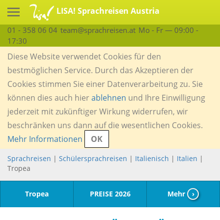
LISA! Sprachreisen Austria
01 - 358 06 04
team@sprachreisen.at
Mo - Fr — 09:00 -
17:30
Diese Website verwendet Cookies für den
bestmöglichen Service. Durch das Akzeptieren der
Cookies stimmen Sie einer Datenverarbeitung zu. Sie
können dies auch hier
ablehnen
und Ihre Einwilligung
jederzeit mit zukünftiger Wirkung widerrufen, wir
beschränken uns dann auf die wesentlichen Cookies.
Mehr Informationen
OK
Sprachreisen
|
Schülersprachreisen
|
Italienisch
|
Italien
|
Tropea
Tropea
PREISE 2026
Mehr
›