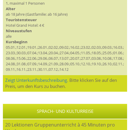
1, maximal 1 Personen
Alter
ab 18 Jahre (Gastfamilie: ab 16 Jahre)
Touristensteuer
Hotel Grand Hotel: 4 €
Niveaustufen
alle
Kursbeginn
05.01.;12.01.;19.01.;26.01.;02.02.;09.02.;16.02.;23.02.;02.03.;09.03.;16.03.;
23.03.;30.03.;07.04.;13.04.;20.04.;27.04.;04.05.;11.05.;18.05.;25.05.;01.06.;
08.06.;15.06.;22.06.;29.06.;06.07.;13.07.;20.07.;27.07.;03.08.;10.08.;17.08.;
24.08.;31.08.;07.09.;14.09.;21.09.;28.09.;05.10.;12.10.;19.10.;26.10.;02.11.;
09.11.;16.11.;23.11.;30.11.;07.12.;14.12
Zeigt Unterkunftsbeschreibung.
Bitte klicken Sie auf den
Preis, um den Kurs zu buchen.
SPRACH- UND KULTURREISE
20 Lektionen Gruppenunterricht à 45 Minuten pro