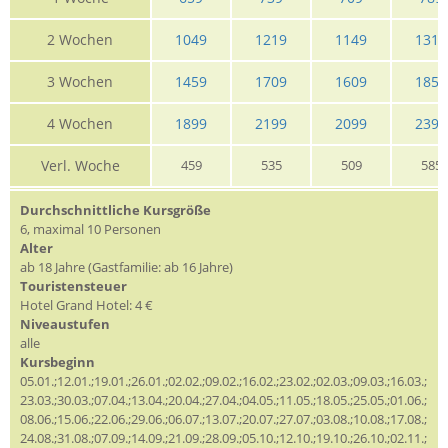
2 Wochen
1049
1219
1149
1319
3 Wochen
1459
1709
1609
1859
4 Wochen
1899
2199
2099
2399
Verl. Woche
459
535
509
585
Durchschnittliche Kursgröße
6, maximal 10 Personen
Alter
ab 18 Jahre (Gastfamilie: ab 16 Jahre)
Touristensteuer
Hotel Grand Hotel: 4 €
Niveaustufen
alle
Kursbeginn
05.01.;12.01.;19.01.;26.01.;02.02.;09.02.;16.02.;23.02.;02.03.;09.03.;16.03.;
23.03.;30.03.;07.04.;13.04.;20.04.;27.04.;04.05.;11.05.;18.05.;25.05.;01.06.;
08.06.;15.06.;22.06.;29.06.;06.07.;13.07.;20.07.;27.07.;03.08.;10.08.;17.08.;
24.08.;31.08.;07.09.;14.09.;21.09.;28.09.;05.10.;12.10.;19.10.;26.10.;02.11.;