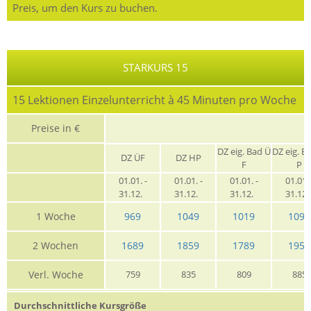
Preis, um den Kurs zu buchen.
STARKURS 15
15 Lektionen Einzelunterricht à 45 Minuten pro Woche
Preise in €
G
DZ eig. Bad Ü
DZ eig. B
DZ ÜF
DZ HP
F
P
01.01. -
01.01. -
01.01. -
01.01. 
31.12.
31.12.
31.12.
31.12
1 Woche
969
1049
1019
1099
2 Wochen
1689
1859
1789
1959
Verl. Woche
759
835
809
885
Durchschnittliche Kursgröße