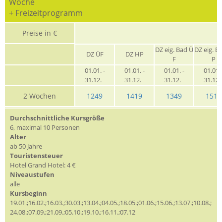
Woche
+ Freizeitprogramm
Preise in €
G
DZ eig. Bad Ü
DZ eig. B
DZ ÜF
DZ HP
F
P
01.01. -
01.01. -
01.01. -
01.01. 
31.12.
31.12.
31.12.
31.12
2 Wochen
1249
1419
1349
1519
Durchschnittliche Kursgröße
6, maximal 10 Personen
Alter
ab 50 Jahre
Touristensteuer
Hotel Grand Hotel: 4 €
Niveaustufen
alle
Kursbeginn
19.01.;16.02.;16.03.;30.03.;13.04.;04.05.;18.05.;01.06.;15.06.;13.07.;10.08.;
24.08.;07.09.;21.09.;05.10.;19.10.;16.11.;07.12