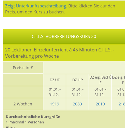
Zeigt Unterkunftsbeschreibung.
Bitte klicken Sie auf den
Preis, um den Kurs zu buchen.
C.I.L.S. VORBEREITUNGSKURS 20
20 Lektionen Einzelunterricht à 45 Minuten C.I.L.S. -
Vorbereitung pro Woche
Preise in €
G
DZ eig. Bad Ü
DZ eig. B
DZ ÜF
DZ HP
F
P
01.01. -
01.01. -
01.01. -
01.01. 
31.12.
31.12.
31.12.
31.12
2 Wochen
1919
2089
2019
2189
Durchschnittliche Kursgröße
1, maximal 1 Personen
Alter