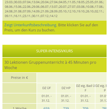
23.03.;30.03.;07.04.;13.04.;20.04.;27.04.;04.05.;11.05.;18.05.;25.05.;01.06.;
08.06.;15.06.;22.06.;29.06.;06.07.;13.07.;20.07.;27.07.;03.08.;10.08.;17.08.;
24.08.;31.08.;07.09.;14.09.;21.09.;28.09.;05.10.;12.10.;19.10.;26.10.;02.11.;
09.11.;16.11.;23.11.;30.11.;07.12.;14.12
Zeigt Unterkunftsbeschreibung.
Bitte klicken Sie auf den
Preis, um den Kurs zu buchen.
SUPER-INTENSIVKURS
30 Lektionen Gruppenunterricht à 45 Minuten pro
Woche
Preise in €
G
DZ eig. Bad Ü
DZ eig. B
DZ ÜF
DZ HP
F
P
01.01. -
01.01. -
01.01. -
01.01. 
31.12.
31.12.
31.12.
31.12
1 Woche
659
739
709
789