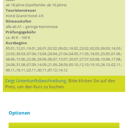
ab 18 Jahre (Gastfamilie: ab 16 Jahre)
Touristensteuer
Hotel Grand Hotel: 4 €
Niveaustufen
alle ab A1 – geringe Kenntnisse
Prüfungsgebühr
ca. 40 € - 160 €
Kursbeginn
05.01.;12.01.;19.01.;26.01.;02.02.;09.02.;16.02.;23.02.;02.03.;09.03.;16.03.;
23.03.;30.03.;07.04.;13.04.;20.04.;27.04.;04.05.;11.05.;18.05.;25.05.;01.06.;
08.06.;15.06.;22.06.;29.06.;06.07.;13.07.;20.07.;27.07.;03.08.;10.08.;17.08.;
24.08.;31.08.;07.09.;14.09.;21.09.;28.09.;05.10.;12.10.;19.10.;26.10.;02.11.;
09.11.;16.11.;23.11.;30.11.;07.12.;14.12
Zeigt Unterkunftsbeschreibung.
Bitte klicken Sie auf den
Preis, um den Kurs zu buchen.
Optionen