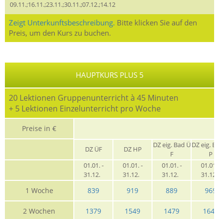
09.11.;16.11.;23.11.;30.11.;07.12.;14.12
Zeigt Unterkunftsbeschreibung.
Bitte klicken Sie auf den
Preis, um den Kurs zu buchen.
HAUPTKURS PLUS 5
20 Lektionen Gruppenunterricht à 45 Minuten
+ 5 Lektionen Einzelunterricht pro Woche
Preise in €
G
DZ eig. Bad Ü
DZ eig. B
DZ ÜF
DZ HP
F
P
01.01. -
01.01. -
01.01. -
01.01. 
31.12.
31.12.
31.12.
31.12
1 Woche
839
919
889
969
2 Wochen
1379
1549
1479
1649