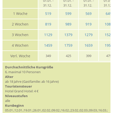
01.01. -
01.01. -
01.01. -
01.01. 
31.12.
31.12.
31.12.
31.12
1 Woche
519
599
569
649
2 Wochen
819
989
919
1089
3 Wochen
1129
1379
1279
1529
4 Wochen
1459
1759
1659
1959
Verl. Woche
349
425
399
475
Durchschnittliche Kursgröße
6, maximal 10 Personen
Alter
ab 18 Jahre (Gastfamilie: ab 16 Jahre)
Touristensteuer
Hotel Grand Hotel: 4 €
Niveaustufen
alle
Kursbeginn
05.01.;12.01.;19.01.;26.01.;02.02.;09.02.;16.02.;23.02.;02.03.;09.03.;16.03.;