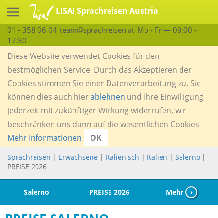
LISA! Sprachreisen Austria
01 - 358 06 04
team@sprachreisen.at
Mo - Fr — 09:00 -
17:30
Diese Website verwendet Cookies für den
bestmöglichen Service. Durch das Akzeptieren der
Cookies stimmen Sie einer Datenverarbeitung zu. Sie
können dies auch hier
ablehnen
und Ihre Einwilligung
jederzeit mit zukünftiger Wirkung widerrufen, wir
beschränken uns dann auf die wesentlichen Cookies.
Mehr Informationen
OK
Sprachreisen
|
Erwachsene
|
Italienisch
|
Italien
|
Salerno
|
PREISE 2026
Salerno
PREISE 2026
Mehr
›