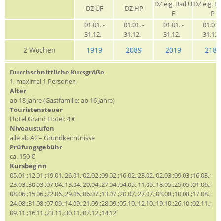
DZ eig. Bad Ü
DZ eig. B
DZ ÜF
DZ HP
F
P
01.01. -
01.01. -
01.01. -
01.01. 
31.12.
31.12.
31.12.
31.12
2 Wochen
1919
2089
2019
2189
Durchschnittliche Kursgröße
1, maximal 1 Personen
Alter
ab 18 Jahre (Gastfamilie: ab 16 Jahre)
Touristensteuer
Hotel Grand Hotel: 4 €
Niveaustufen
alle ab A2 – Grundkenntnisse
Prüfungsgebühr
ca. 150 €
Kursbeginn
05.01.;12.01.;19.01.;26.01.;02.02.;09.02.;16.02.;23.02.;02.03.;09.03.;16.03.;
23.03.;30.03.;07.04.;13.04.;20.04.;27.04.;04.05.;11.05.;18.05.;25.05.;01.06.;
08.06.;15.06.;22.06.;29.06.;06.07.;13.07.;20.07.;27.07.;03.08.;10.08.;17.08.;
24.08.;31.08.;07.09.;14.09.;21.09.;28.09.;05.10.;12.10.;19.10.;26.10.;02.11.;
09.11.;16.11.;23.11.;30.11.;07.12.;14.12