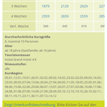
3 Wochen
1879
2129
2029
2279
4 Wochen
2359
2659
2559
2859
Verl. Woche
569
645
619
695
Durchschnittliche Kursgröße
6, maximal 10 Personen
Alter
ab 18 Jahre (Gastfamilie: ab 16 Jahre)
Touristensteuer
Hotel Grand Hotel: 4 €
Niveaustufen
alle
Kursbeginn
05.01.;12.01.;19.01.;26.01.;02.02.;09.02.;16.02.;23.02.;02.03.;09.03.;16.03.;
23.03.;30.03.;07.04.;13.04.;20.04.;27.04.;04.05.;11.05.;18.05.;25.05.;01.06.;
08.06.;15.06.;22.06.;29.06.;06.07.;13.07.;20.07.;27.07.;03.08.;10.08.;17.08.;
24.08.;31.08.;07.09.;14.09.;21.09.;28.09.;05.10.;12.10.;19.10.;26.10.;02.11.;
09.11.;16.11.;23.11.;30.11.;07.12.;14.12
Zeigt Unterkunftsbeschreibung.
Bitte klicken Sie auf den