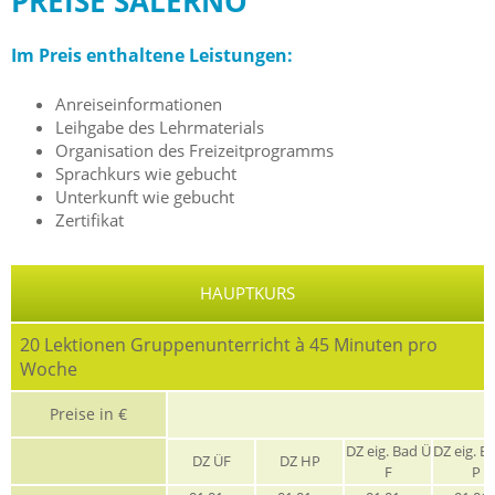
PREISE SALERNO
Im Preis enthaltene Leistungen:
Anreiseinformationen
Leihgabe des Lehrmaterials
Organisation des Freizeitprogramms
Sprachkurs wie gebucht
Unterkunft wie gebucht
Zertifikat
HAUPTKURS
20 Lektionen Gruppenunterricht à 45 Minuten pro
Woche
Preise in €
G
DZ eig. Bad Ü
DZ eig. B
DZ ÜF
DZ HP
F
P