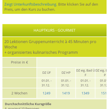
Zeigt Unterkunftsbeschreibung.
Bitte klicken Sie auf den
Preis, um den Kurs zu buchen.
HAUPTKURS - GOURMET
20 Lektionen Gruppenunterricht à 45 Minuten pro
Woche
+ organisiertes kulinarisches Programm
Preise in €
G
DZ eig. Bad Ü
DZ eig. B
DZ ÜF
DZ HP
F
P
01.01. -
01.01. -
01.01. -
01.01. 
31.12.
31.12.
31.12.
31.12
2 Wochen
1249
1419
1349
1519
Durchschnittliche Kursgröße
6, maximal 10 Personen