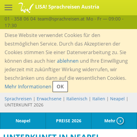
LISA! Sprachreisen Austria
01 - 358 06 04
team@sprachreisen.at
Mo - Fr — 09:00 -
17:30
Diese Website verwendet Cookies für den
bestmöglichen Service. Durch das Akzeptieren der
Cookies stimmen Sie einer Datenverarbeitung zu. Sie
können dies auch hier
ablehnen
und Ihre Einwilligung
jederzeit mit zukünftiger Wirkung widerrufen, wir
beschränken uns dann auf die wesentlichen Cookies.
Mehr Informationen
OK
Sprachreisen
|
Erwachsene
|
Italienisch
|
Italien
|
Neapel
|
UNTERKUNFT 2026
Neapel
PREISE 2026
Mehr
›