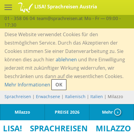
LISA! Sprachreisen Austria
01 - 358 06 04
team@sprachreisen.at
Mo - Fr — 09:00 -
17:30
Diese Website verwendet Cookies für den
bestmöglichen Service. Durch das Akzeptieren der
Cookies stimmen Sie einer Datenverarbeitung zu. Sie
können dies auch hier
ablehnen
und Ihre Einwilligung
jederzeit mit zukünftiger Wirkung widerrufen, wir
beschränken uns dann auf die wesentlichen Cookies.
Mehr Informationen
OK
Sprachreisen
|
Erwachsene
|
Italienisch
|
Italien
| Milazzo
Milazzo
PREISE 2026
Mehr
›
LISA! SPRACHREISEN MILAZZO