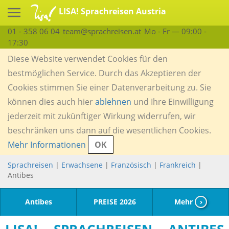
LISA! Sprachreisen Austria
01 - 358 06 04
team@sprachreisen.at
Mo - Fr — 09:00 -
17:30
Diese Website verwendet Cookies für den
bestmöglichen Service. Durch das Akzeptieren der
Cookies stimmen Sie einer Datenverarbeitung zu. Sie
können dies auch hier
ablehnen
und Ihre Einwilligung
jederzeit mit zukünftiger Wirkung widerrufen, wir
beschränken uns dann auf die wesentlichen Cookies.
Mehr Informationen
OK
Sprachreisen
|
Erwachsene
|
Französisch
|
Frankreich
|
Antibes
Antibes
PREISE 2026
Mehr
›