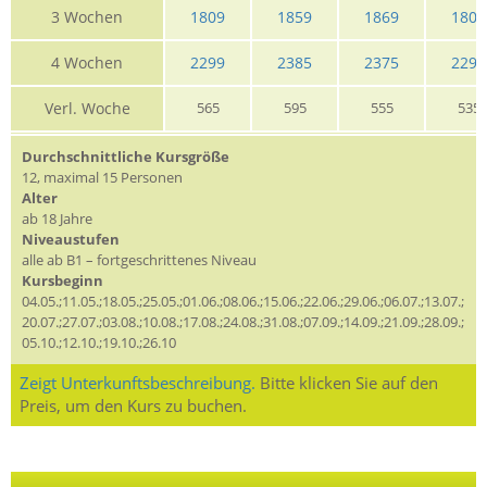
3 Wochen
1809
1859
1869
1809
4 Wochen
2299
2385
2375
2299
Verl. Woche
565
595
555
535
Durchschnittliche Kursgröße
12, maximal 15 Personen
Alter
ab 18 Jahre
Niveaustufen
alle ab B1 – fortgeschrittenes Niveau
Kursbeginn
04.05.;11.05.;18.05.;25.05.;01.06.;08.06.;15.06.;22.06.;29.06.;06.07.;13.07.;
20.07.;27.07.;03.08.;10.08.;17.08.;24.08.;31.08.;07.09.;14.09.;21.09.;28.09.;
05.10.;12.10.;19.10.;26.10
Zeigt Unterkunftsbeschreibung.
Bitte klicken Sie auf den
Preis, um den Kurs zu buchen.