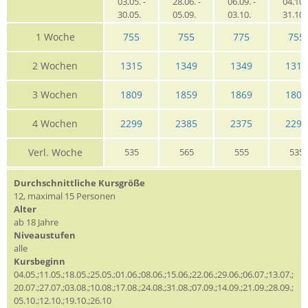
03.05. -
28.06. -
06.09. -
04.10. 
30.05.
05.09.
03.10.
31.10
1 Woche
755
755
775
755
2 Wochen
1315
1349
1349
1315
3 Wochen
1809
1859
1869
1809
4 Wochen
2299
2385
2375
2299
Verl. Woche
535
565
555
535
Durchschnittliche Kursgröße
12, maximal 15 Personen
Alter
ab 18 Jahre
Niveaustufen
alle
Kursbeginn
04.05.;11.05.;18.05.;25.05.;01.06.;08.06.;15.06.;22.06.;29.06.;06.07.;13.07.;
20.07.;27.07.;03.08.;10.08.;17.08.;24.08.;31.08.;07.09.;14.09.;21.09.;28.09.;
05.10.;12.10.;19.10.;26.10