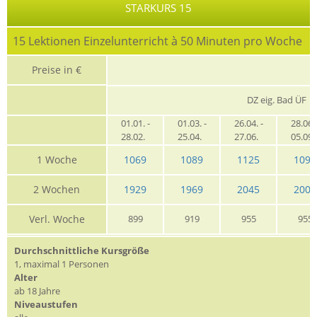
STARKURS 15
15 Lektionen Einzelunterricht à 50 Minuten pro Woche
Preise in €
DZ eig. Bad ÜF
01.01. -
01.03. -
26.04. -
28.06. 
28.02.
25.04.
27.06.
05.09
1 Woche
1069
1089
1125
1095
2 Wochen
1929
1969
2045
2009
Verl. Woche
899
919
955
955
Durchschnittliche Kursgröße
1, maximal 1 Personen
Alter
ab 18 Jahre
Niveaustufen