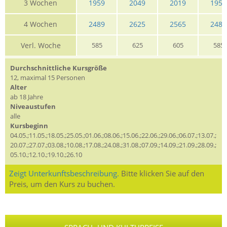
3 Wochen
1959
2049
2019
1959
4 Wochen
2489
2625
2565
2489
Verl. Woche
585
625
605
585
Durchschnittliche Kursgröße
12, maximal 15 Personen
Alter
ab 18 Jahre
Niveaustufen
alle
Kursbeginn
04.05.;11.05.;18.05.;25.05.;01.06.;08.06.;15.06.;22.06.;29.06.;06.07.;13.07.;
20.07.;27.07.;03.08.;10.08.;17.08.;24.08.;31.08.;07.09.;14.09.;21.09.;28.09.;
05.10.;12.10.;19.10.;26.10
Zeigt Unterkunftsbeschreibung.
Bitte klicken Sie auf den
Preis, um den Kurs zu buchen.