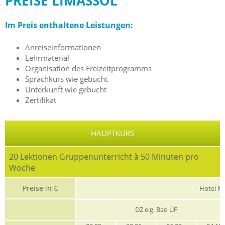
PREISE LIMASSOL
Im Preis enthaltene Leistungen:
Anreiseinformationen
Lehrmaterial
Organisation des Freizeitprogramms
Sprachkurs wie gebucht
Unterkunft wie gebucht
Zertifikat
HAUPTKURS
20 Lektionen Gruppenunterricht à 50 Minuten pro
Woche
Preise in €
Hotel M
DZ eig. Bad ÜF