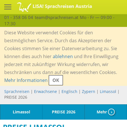
LISA! Sprachreisen Austria
01 - 358 06 04
team@sprachreisen.at
Mo - Fr — 09:00 -
17:30
Diese Website verwendet Cookies für den
bestmöglichen Service. Durch das Akzeptieren der
Cookies stimmen Sie einer Datenverarbeitung zu. Sie
können dies auch hier
ablehnen
und Ihre Einwilligung
jederzeit mit zukünftiger Wirkung widerrufen, wir
beschränken uns dann auf die wesentlichen Cookies.
Mehr Informationen
OK
Sprachreisen
|
Erwachsene
|
Englisch
|
Zypern
|
Limassol
|
PREISE 2026
Limassol
PREISE 2026
Mehr
›