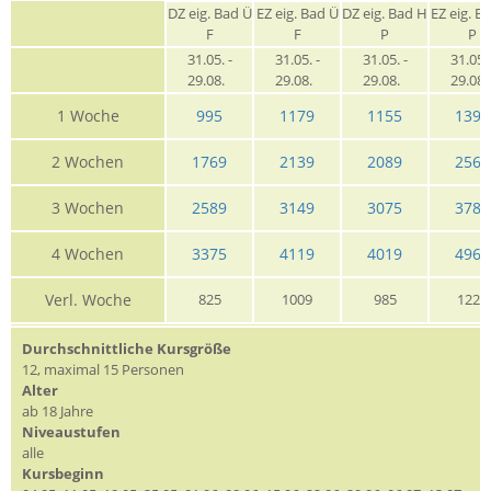
DZ eig. Bad Ü
EZ eig. Bad Ü
DZ eig. Bad H
EZ eig. B
F
F
P
P
31.05. -
31.05. -
31.05. -
31.05. 
29.08.
29.08.
29.08.
29.08
1 Woche
995
1179
1155
1395
2 Wochen
1769
2139
2089
2565
3 Wochen
2589
3149
3075
3789
4 Wochen
3375
4119
4019
4969
Verl. Woche
825
1009
985
1225
Durchschnittliche Kursgröße
12, maximal 15 Personen
Alter
ab 18 Jahre
Niveaustufen
alle
Kursbeginn