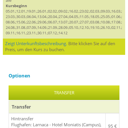
alle
Kursbeginn
05.01.;12.01.;19.01.;26.01.;02.02.;09.02.;16.02.;23.02.;02.03.;09.03.;16.03.;
23.03.;30.03.;06.04.;13.04.;20.04.;27.04.;04.05.;11.05.;18.05.;25.05.;01.06.;
08.06.;15.06.;22.06.;29.06.;06.07.;13.07.;20.07.;27.07.;03.08.;10.08.;17.08.;
24.08.;31.08.;07.09.;14.09.;21.09.;28.09.;05.10.;12.10.;19.10.;26.10.;02.11.;
09.11.;16.11.;23.11.;30.11.;07.12.;14.12
Zeigt Unterkunftsbeschreibung.
Bitte klicken Sie auf den
Preis, um den Kurs zu buchen.
Optionen
TRANSFER
Transfer
Hintransfer
Flughafen: Larnaca - Hotel Moniatis (Campus),
95 €