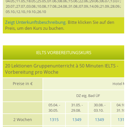
04.05.;11.05.;18.05.;25.05.;01.06.;08.06.;15.06.;22.06.;29.06.;06.07.;13.07.;
20.07.;27.07.;03.08.;10.08.;17.08.;24.08.;31.08.;07.09.;14.09.;21.09.;28.09.;
05.10.;12.10.;19.10.;26.10
Zeigt Unterkunftsbeschreibung.
Bitte klicken Sie auf den
Preis, um den Kurs zu buchen.
IELTS VORBEREITUNGSKURS
20 Lektionen Gruppenunterricht à 50 Minuten IELTS -
Vorbereitung pro Woche
Preise in €
Hotel M
DZ eig. Bad ÜF
05.04. -
31.05. -
30.08. -
04.10. 
30.05.
29.08.
03.10.
31.10
2 Wochen
1315
1349
1349
1315