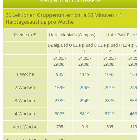
SPRACH- UND KULTURREISE
25 Lektionen Gruppenunterricht à 50 Minuten + 1
Halbtagesausflug pro Woche
Preise in €
Hotel Moniatis (Campus)
Hotel Park Beach
DZ eig. Bad Ü
EZ eig. Bad Ü
DZ eig. Bad H
EZ eig. B
F
F
P
P
31.05. -
31.05. -
31.05. -
31.05. 
29.08.
29.08.
29.08.
29.08
1 Woche
935
1119
1095
1335
2 Wochen
1699
2069
2019
2495
3 Wochen
2389
2949
2875
3589
4 Wochen
3075
3819
3719
4669
Verl. Woche
735
919
895
1135