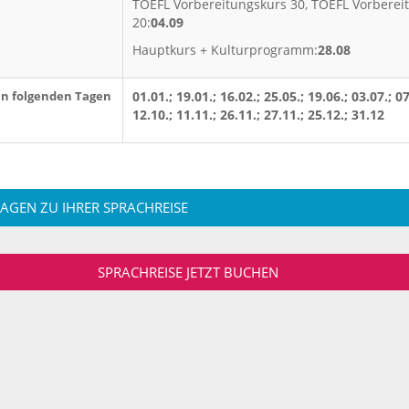
TOEFL Vorbereitungskurs 30, TOEFL Vorberei
20:
04.09
Hauptkurs + Kulturprogramm:
28.08
an folgenden Tagen
01.01.; 19.01.; 16.02.; 25.05.; 19.06.; 03.07.; 07
12.10.; 11.11.; 26.11.; 27.11.; 25.12.; 31.12
RAGEN ZU IHRER SPRACHREISE
SPRACHREISE JETZT BUCHEN