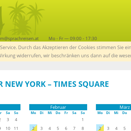
am@sprachreisen.at
Mo - Fr — 09:00 - 17:30
ervice. Durch das Akzeptieren der Cookies stimmen Sie ein
 Wirkung widerrufen, wir beschränken uns dann auf die wese
 NEW YORK – TIMES SQUARE
Februar
März
r
Sa
So
Mo
Di
Mi
Do
Fr
Sa
So
Mo
Di
Mi
Do
2
3
4
1
9
10
11
2
3
4
5
6
7
8
2
3
4
5