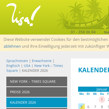
01 - 358 06 04
te
Diese Website verwendet Cookies für den bestmöglichen S
ablehnen
und Ihre Einwilligung jederzeit mit zukünftiger
Sprachreisen
|
Erwachsene
|
Englisch
|
USA
|
New York – Times
KALENDER
Square
| KALENDER 2026
NEW YORK – TIMES SQUARE
Januar
PREISE 2026
Mo
Di
Mi
Do
F
1
KALENDER 2026
5
6
7
8