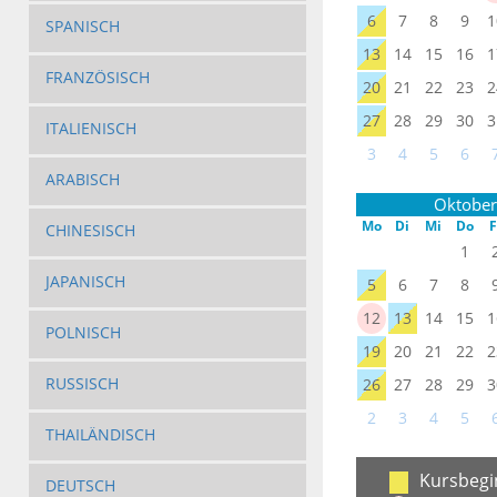
6
7
8
9
1
SPANISCH
13
14
15
16
1
FRANZÖSISCH
20
21
22
23
2
27
28
29
30
3
ITALIENISCH
3
4
5
6
ARABISCH
Oktober
Mo
Di
Mi
Do
F
CHINESISCH
1
JAPANISCH
5
6
7
8
12
13
14
15
1
POLNISCH
19
20
21
22
2
RUSSISCH
26
27
28
29
3
2
3
4
5
THAILÄNDISCH
Kursbegi
DEUTSCH