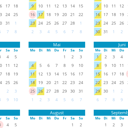
6
17
18
9
10
11
12
13
14
15
9
10
11
12
3
24
25
16
17
18
19
20
21
22
16
17
18
19
0
31
1
23
24
25
26
27
28
1
23
24
25
26
6
7
8
2
3
4
5
6
7
8
30
31
1
2
Mai
Juni
r
Sa
So
Mo
Di
Mi
Do
Fr
Sa
So
Mo
Di
Mi
Do
3
4
5
1
2
3
1
2
3
4
0
11
12
4
5
6
7
8
9
10
8
9
10
11
7
18
19
11
12
13
14
15
16
17
15
16
17
18
4
25
26
18
19
20
21
22
23
24
22
23
24
25
1
2
3
25
26
27
28
29
30
31
29
30
1
2
8
9
10
1
2
3
4
5
6
7
6
7
8
9
August
Septemb
r
Sa
So
Mo
Di
Mi
Do
Fr
Sa
So
Mo
Di
Mi
Do
3
4
5
1
2
1
2
3