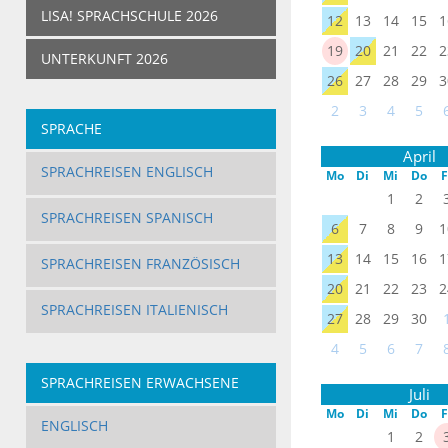
LISA! SPRACHSCHULE 2026
12
13
14
15
1
19
20
21
22
2
UNTERKUNFT 2026
26
27
28
29
3
2
3
4
5
SPRACHE
April
SPRACHREISEN ENGLISCH
Mo
Di
Mi
Do
F
1
2
SPRACHREISEN SPANISCH
6
7
8
9
1
13
14
15
16
1
SPRACHREISEN FRANZÖSISCH
20
21
22
23
2
SPRACHREISEN ITALIENISCH
27
28
29
30
4
5
6
7
SPRACHREISEN ERWACHSENE
Juli
Mo
Di
Mi
Do
F
ENGLISCH
1
2