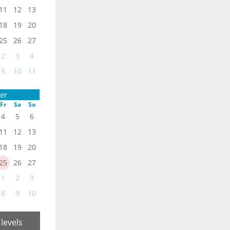
11
12
13
18
19
20
25
26
27
2
3
4
9
10
11
er
Fr
Sa
So
4
5
6
11
12
13
18
19
20
25
26
27
1
2
3
8
9
10
 levels