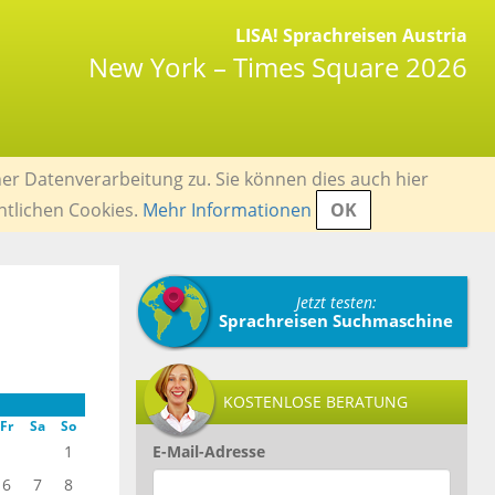
LISA! Sprachreisen Austria
New York – Times Square 2026
er Datenverarbeitung zu. Sie können dies auch hier
ntlichen Cookies.
Mehr Informationen
OK
Jetzt testen:
Sprachreisen Suchmaschine
KOSTENLOSE BERATUNG
Fr
Sa
So
1
E-Mail-Adresse
6
7
8