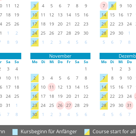
0
11
12
3
4
5
6
7
8
9
7
8
9
10
7
18
19
10
11
12
13
14
15
16
14
15
16
17
4
25
26
17
18
19
20
21
22
23
21
22
23
24
1
1
2
24
25
26
27
28
29
30
28
29
30
1
7
8
9
31
1
2
3
4
5
6
5
6
7
8
November
Dezemb
r
Sa
So
Mo
Di
Mi
Do
Fr
Sa
So
Mo
Di
Mi
Do
2
3
4
1
1
2
3
9
10
11
2
3
4
5
6
7
8
7
8
9
10
6
17
18
9
10
11
12
13
14
15
14
15
16
17
3
24
25
16
17
18
19
20
21
22
21
22
23
24
0
31
1
23
24
25
26
27
28
29
28
29
30
31
6
7
8
30
1
2
3
4
5
6
4
5
6
7
nn
Kursbeginn für Anfänger
Course start for all