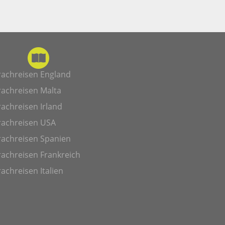
rachreisen England
rachreisen Malta
achreisen Irland
rachreisen USA
rachreisen Spanien
achreisen Frankreich
achreisen Italien