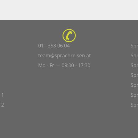
01 - 358 06 04
Sp
team@sprachreisen.at
Sp
Mo - Fr — 09:00 - 17:30
Spr
Sp
Sp
 1
Spr
 2
Spr