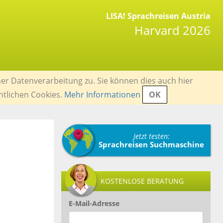
LISA! Sprachreisen Austria
Harvard 2026
er Datenverarbeitung zu. Sie können dies auch hier
ntlichen Cookies.
Mehr Informationen
OK
Jetzt testen:
Sprachreisen Suchmaschine
KOSTENLOSE BERATUNG
E-Mail-Adresse