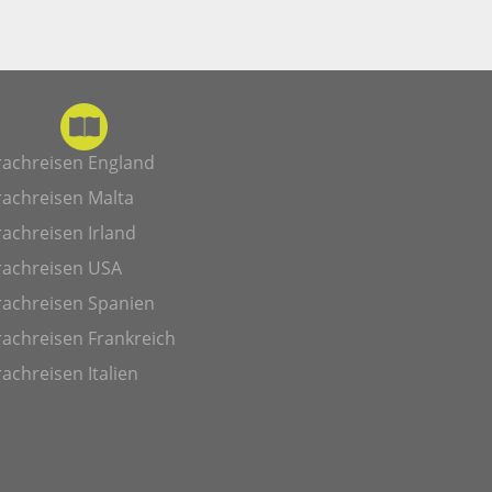
rachreisen England
rachreisen Malta
achreisen Irland
rachreisen USA
rachreisen Spanien
achreisen Frankreich
achreisen Italien