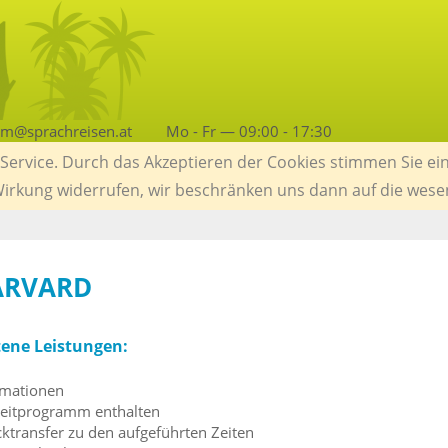
am@sprachreisen.at
Mo - Fr — 09:00 - 17:30
ervice. Durch das Akzeptieren der Cookies stimmen Sie ein
 Wirkung widerrufen, wir beschränken uns dann auf die wese
ARVARD
tene Leistungen:
rmationen
zeitprogramm enthalten
ktransfer zu den aufgeführten Zeiten