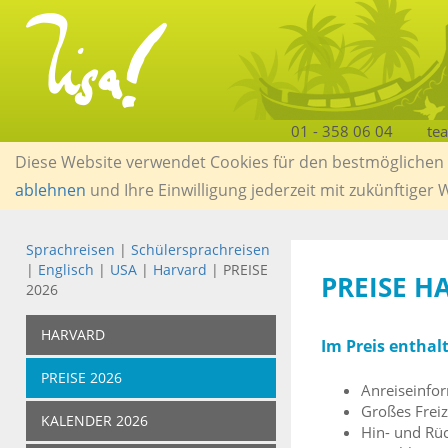
01 - 358 06 04
te
Diese Website verwendet Cookies für den bestmöglichen S
ablehnen
und Ihre Einwilligung jederzeit mit zukünftiger
Sprachreisen
|
Schülersprachreisen
|
Englisch
|
USA
|
Harvard
| PREISE
PREISE H
2026
HARVARD
Im Preis enthal
PREISE 2026
Anreiseinfo
Großes Frei
KALENDER 2026
Hin- und Rüc