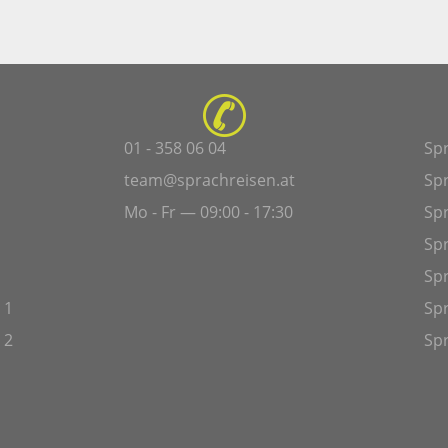
01 - 358 06 04
Sp
team@sprachreisen.at
Sp
Mo - Fr — 09:00 - 17:30
Spr
Sp
Sp
 1
Spr
 2
Spr