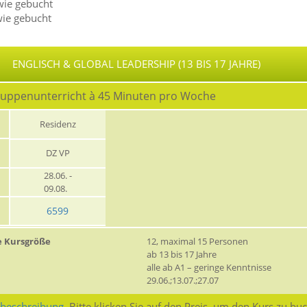
wie gebucht
wie gebucht
ENGLISCH & GLOBAL LEADERSHIP (13 BIS 17 JAHRE)
ruppenunterricht à 45 Minuten pro Woche
Residenz
DZ VP
28.06. -
09.08.
6599
e Kursgröße
12, maximal 15 Personen
ab 13 bis 17 Jahre
alle ab A1 – geringe Kenntnisse
29.06.;13.07.;27.07
sbeschreibung.
Bitte klicken Sie auf den Preis, um den Kurs zu bu