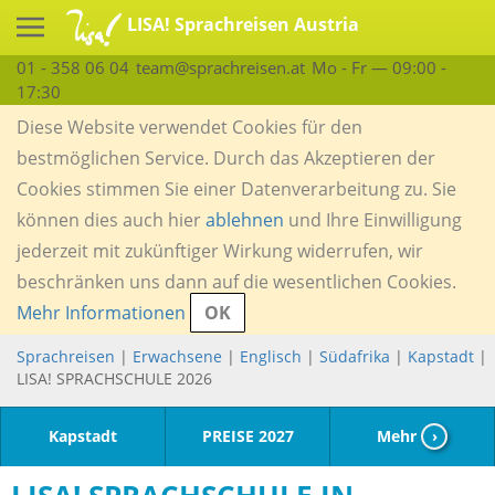
LISA! Sprachreisen Austria
01 - 358 06 04
team@sprachreisen.at
Mo - Fr — 09:00 -
17:30
Diese Website verwendet Cookies für den
bestmöglichen Service. Durch das Akzeptieren der
Cookies stimmen Sie einer Datenverarbeitung zu. Sie
können dies auch hier
ablehnen
und Ihre Einwilligung
jederzeit mit zukünftiger Wirkung widerrufen, wir
beschränken uns dann auf die wesentlichen Cookies.
Mehr Informationen
OK
Sprachreisen
|
Erwachsene
|
Englisch
|
Südafrika
|
Kapstadt
|
LISA! SPRACHSCHULE 2026
Kapstadt
PREISE 2027
Mehr
›