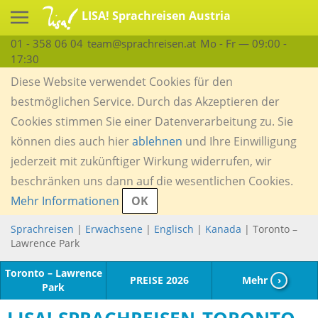
LISA! Sprachreisen Austria
01 - 358 06 04
team@sprachreisen.at
Mo - Fr — 09:00 -
17:30
Diese Website verwendet Cookies für den
bestmöglichen Service. Durch das Akzeptieren der
Cookies stimmen Sie einer Datenverarbeitung zu. Sie
können dies auch hier
ablehnen
und Ihre Einwilligung
jederzeit mit zukünftiger Wirkung widerrufen, wir
beschränken uns dann auf die wesentlichen Cookies.
Mehr Informationen
OK
Sprachreisen
|
Erwachsene
|
Englisch
|
Kanada
| Toronto –
Lawrence Park
Toronto – Lawrence
PREISE 2026
Mehr
›
Park