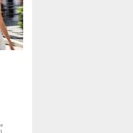
ne
d.