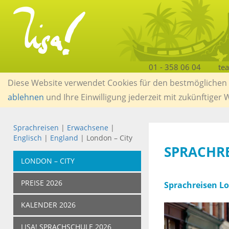
01 - 358 06 04
te
Diese Website verwendet Cookies für den bestmöglichen S
ablehnen
und Ihre Einwilligung jederzeit mit zukünftiger
Sprachreisen
|
Erwachsene
|
Englisch
|
England
| London – City
SPRACHR
LONDON – CITY
PREISE 2026
Sprachreisen Lo
KALENDER 2026
LISA! SPRACHSCHULE 2026