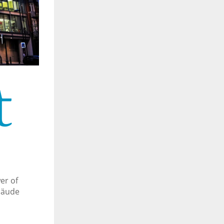
t
er of
bäude