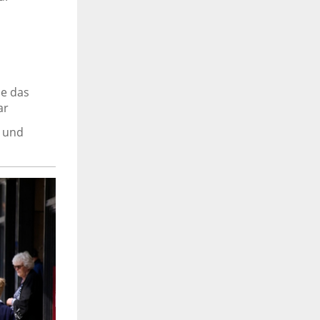
ie das
ar
 und