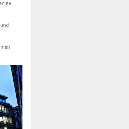
enige
 und
einen