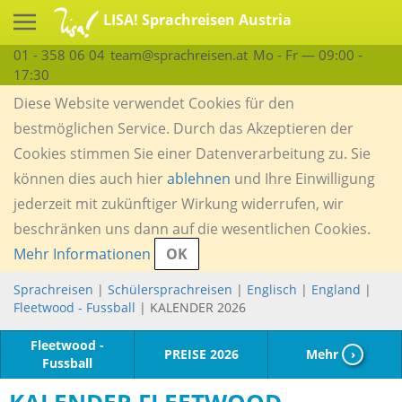
LISA! Sprachreisen Austria
01 - 358 06 04
team@sprachreisen.at
Mo - Fr — 09:00 -
17:30
Diese Website verwendet Cookies für den
bestmöglichen Service. Durch das Akzeptieren der
Cookies stimmen Sie einer Datenverarbeitung zu. Sie
können dies auch hier
ablehnen
und Ihre Einwilligung
jederzeit mit zukünftiger Wirkung widerrufen, wir
beschränken uns dann auf die wesentlichen Cookies.
Mehr Informationen
OK
Sprachreisen
|
Schülersprachreisen
|
Englisch
|
England
|
Fleetwood - Fussball
| KALENDER 2026
Fleetwood -
PREISE 2026
Mehr
›
Fussball