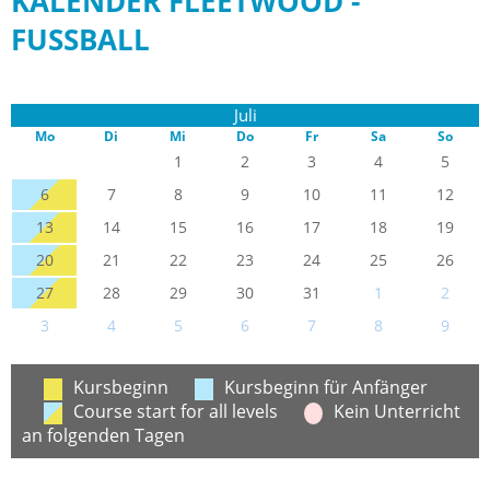
KALENDER FLEETWOOD -
FUSSBALL
Juli
Mo
Di
Mi
Do
Fr
Sa
So
1
2
3
4
5
6
7
8
9
10
11
12
13
14
15
16
17
18
19
20
21
22
23
24
25
26
27
28
29
30
31
1
2
3
4
5
6
7
8
9
Kursbeginn
Kursbeginn für Anfänger
Course start for all levels
Kein Unterricht
an folgenden Tagen