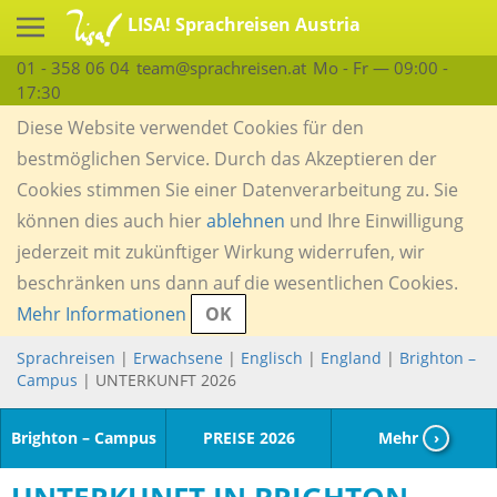
LISA! Sprachreisen Austria
01 - 358 06 04
team@sprachreisen.at
Mo - Fr — 09:00 -
17:30
Diese Website verwendet Cookies für den
bestmöglichen Service. Durch das Akzeptieren der
Cookies stimmen Sie einer Datenverarbeitung zu. Sie
können dies auch hier
ablehnen
und Ihre Einwilligung
jederzeit mit zukünftiger Wirkung widerrufen, wir
beschränken uns dann auf die wesentlichen Cookies.
Mehr Informationen
OK
Sprachreisen
|
Erwachsene
|
Englisch
|
England
|
Brighton –
Campus
| UNTERKUNFT 2026
Brighton – Campus
PREISE 2026
Mehr
›