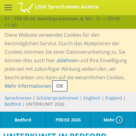
LISA! Sprachreisen Austria
01 - 358 06 04
team@sprachreisen.at
Mo - Fr — 09:00 -
17:30
Diese Website verwendet Cookies für den
bestmöglichen Service. Durch das Akzeptieren der
Cookies stimmen Sie einer Datenverarbeitung zu. Sie
können dies auch hier
ablehnen
und Ihre Einwilligung
jederzeit mit zukünftiger Wirkung widerrufen, wir
beschränken uns dann auf die wesentlichen Cookies.
Mehr Informationen
OK
Sprachreisen
|
Schülersprachreisen
|
Englisch
|
England
|
Bedford
| UNTERKUNFT 2026
Bedford
PREISE 2026
Mehr
›