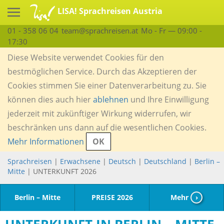
LISA! Sprachreisen Austria
01 - 358 06 04
team@sprachreisen.at
Mo - Fr — 09:00 -
17:30
Diese Website verwendet Cookies für den
bestmöglichen Service. Durch das Akzeptieren der
Cookies stimmen Sie einer Datenverarbeitung zu. Sie
können dies auch hier
ablehnen
und Ihre Einwilligung
jederzeit mit zukünftiger Wirkung widerrufen, wir
beschränken uns dann auf die wesentlichen Cookies.
Mehr Informationen
OK
Sprachreisen
|
Erwachsene
|
Deutsch
|
Deutschland
|
Berlin –
Mitte
| UNTERKUNFT 2026
Berlin – Mitte
PREISE 2026
Mehr
›