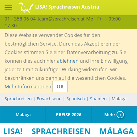
LISA! Sprachreisen Austria
01 - 358 06 04
team@sprachreisen.at
Mo - Fr — 09:00 -
17:30
Diese Website verwendet Cookies für den
bestmöglichen Service. Durch das Akzeptieren der
Cookies stimmen Sie einer Datenverarbeitung zu. Sie
können dies auch hier
ablehnen
und Ihre Einwilligung
jederzeit mit zukünftiger Wirkung widerrufen, wir
beschränken uns dann auf die wesentlichen Cookies.
Mehr Informationen
OK
Sprachreisen
|
Erwachsene
|
Spanisch
|
Spanien
| Malaga
Malaga
PREISE 2026
Mehr
›
LISA! SPRACHREISEN MÁLAGA