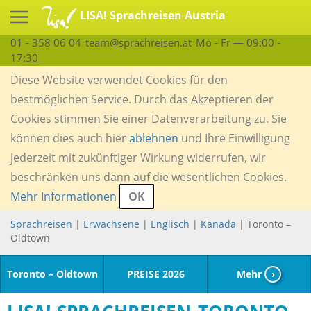
LISA! Sprachreisen Austria
01 - 358 06 04
team@sprachreisen.at
Mo - Fr — 09:00 -
17:30
Diese Website verwendet Cookies für den
bestmöglichen Service. Durch das Akzeptieren der
Cookies stimmen Sie einer Datenverarbeitung zu. Sie
können dies auch hier
ablehnen
und Ihre Einwilligung
jederzeit mit zukünftiger Wirkung widerrufen, wir
beschränken uns dann auf die wesentlichen Cookies.
Mehr Informationen
OK
Sprachreisen
|
Erwachsene
|
Englisch
|
Kanada
| Toronto –
Oldtown
Toronto – Oldtown
PREISE 2026
Mehr
›