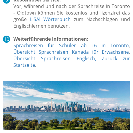
Vor, während und nach der Sprachreise in Toronto
- Oldtown können Sie kostenlos und lizenzfrei das
große
LISA! Wörterbuch
zum Nachschlagen und
Englischlernen benutzen.
Weiterführende Informationen:
Sprachreisen für Schüler ab 16 in Toronto
,
Übersicht Sprachreisen Kanada für Erwachsene
,
Übersicht Sprachreisen Englisch,
Zurück zur
Startseite
.