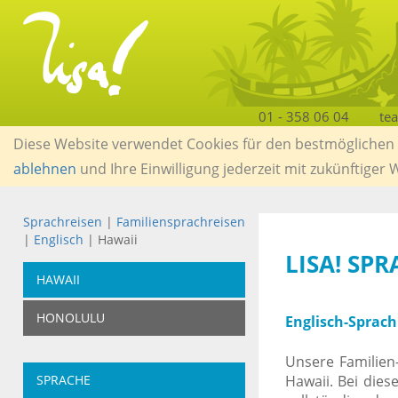
01 - 358 06 04
te
Diese Website verwendet Cookies für den bestmöglichen S
ablehnen
und Ihre Einwilligung jederzeit mit zukünftiger
Sprachreisen
|
Familiensprachreisen
|
Englisch
| Hawaii
LISA! SP
HAWAII
HONOLULU
Englisch-Sprach
Unsere Familien
SPRACHE
Hawaii. Bei dies