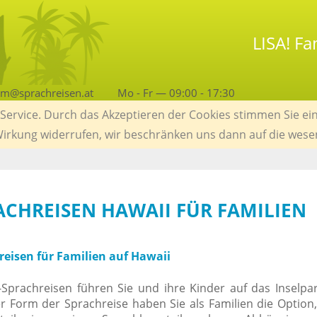
LISA! Fa
am@sprachreisen.at
Mo - Fr — 09:00 - 17:30
ervice. Durch das Akzeptieren der Cookies stimmen Sie ein
 Wirkung widerrufen, wir beschränken uns dann auf die wese
RACHREISEN HAWAII FÜR FAMILIEN
reisen für Familien auf Hawaii
-Sprachreisen führen Sie und ihre Kinder auf das Inselpa
er Form der Sprachreise haben Sie als Familien die Option