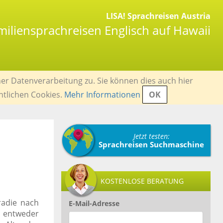
LISA! Sprachreisen Austria
miliensprachreisen Englisch auf Hawaii
er Datenverarbeitung zu. Sie können dies auch hier
ntlichen Cookies.
Mehr Informationen
OK
Jetzt testen:
Sprachreisen Suchmaschine
KOSTENLOSE BERATUNG
radie nach
E-Mail-Adresse
, entweder